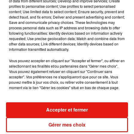
album après sa tournée mondiale
of data from different sources; Develop and improve services; Create
7 août 2026
profiles to personalise content; Use profiles to select personalised
content; Use limited data to select content; Ensure security, prevent and
detect fraud, and fix errors; Deliver and present advertising and content;
Save and communicate privacy choices. These technologies may
process personal data such as IP address and browsing data to offer
following functionalities: Identify devices based on information actively
Angèle et Amélie Lens dévoilent leur
requested; Use precise geolocation data; Match and combine data from
collaboration tant attendue
other data sources; Link different devices; Identify devices based on
7 août 2026
information transmitted automatically.
Vous pouvez accepter en cliquant sur "Accepter et fermer", ou affiner en
sélectionnant les finalités et/ou partenaires dans "Gérer mes choix".
Vous pouvez également refuser en cliquant sur "Continuer sans
Il y a 10 ans, DJ Snake changeait de
accepter". Vos préférences ne s'appliqueront que pour ce site. Vous
dimension avec son premier...
pouvez mettre à jour vos choix, ou retirer votre consentement à tout
6 août 2026
moment via le lien "Gérer les cookies" situé en bas de chaque page.
Accepter et fermer
Fred again.. et Latin Mafia dévoilent enfin
leur mixtape créée en...
Gérer mes choix
3 août 2026