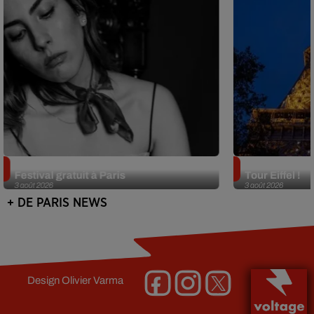
Netflix lance un immense Book
Des DJ sets au
Festival gratuit à Paris
Tour Eiffel !
3 août 2026
3 août 2026
+ DE PARIS NEWS
Design
Olivier Varma