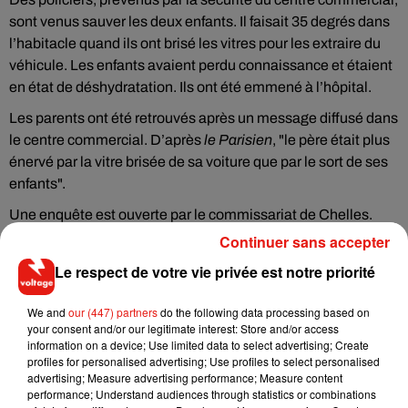
sont venus sauver les deux enfants. Il faisait 35 degrés dans
l’habitacle quand ils ont brisé les vitres pour les extraire du
véhicule. Les enfants avaient perdu connaissance et étaient
en état de déshydratation. Ils ont été emmené à l’hôpital.
Les parents ont été retrouvés après un message diffusé dans
le centre commercial. D’après
le Parisien
, "le père était plus
énervé par la vitre brisée de sa voiture que par le sort de ses
enfants".
Une enquête est ouverte par le commissariat de Chelles.
D’éventuelles poursuites contre les parents sont possibles.
Continuer sans accepter
Le respect de votre vie privée est notre priorité
We and
our (447) partners
do the following data processing based on
Musique
your consent and/or our legitimate interest: Store and/or access
information on a device; Use limited data to select advertising; Create
profiles for personalised advertising; Use profiles to select personalised
advertising; Measure advertising performance; Measure content
RÜFÜS DU SOL annonce un nouvel
performance; Understand audiences through statistics or combinations