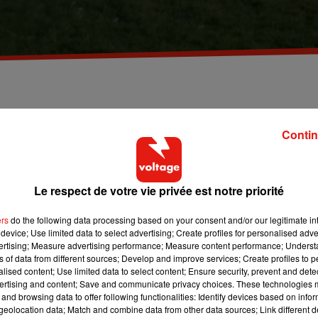
is se baignait avec un groupe d'amis, quand le dra
Contin
ls à la prudence, chaque été, les secours déplorent en moyenne
Le respect de votre vie privée est notre priorité
t-Marne), un groupe d’amis se baigne dans le lac, du côté de
ers
do the following data processing based on your consent and/or our legitimate int
device; Use limited data to select advertising; Create profiles for personalised adver
ine-Saint-Denis, panique. Ses amis ne le remarque pas tout de
vertising; Measure advertising performance; Measure content performance; Unders
ns of data from different sources; Develop and improve services; Create profiles to 
alised content; Use limited data to select content; Ensure security, prevent and detect
ertising and content; Save and communicate privacy choices. These technologies
and browsing data to offer following functionalities: Identify devices based on infor
appellent à l’aide. L’adolescent gît inanimé dans l’eau. Les premie
eolocation data; Match and combine data from other data sources; Link different de
vée des secours. Les pompiers, une fois sur place, prennent le