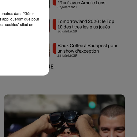
"Run" avec Amelie Lens
31 juillet 2026
rtenaires dans "Gérer
s'appliqueront que pour
Tomorrowland 2026 : le Top
les cookies" situé en
10 des titres les plus joués
30 juillet 2026
Black Coffee à Budapest pour
un show d'exception
29 juillet 2026
+ DE MUSIQUE