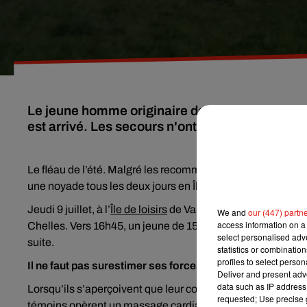
Le jeune homme originaire de Seine-Saint-Den
est arrivé. Les secours n'ont rien pu faire.
Le fléau de l’été. Malgré les recommandations et les appe
une noyade tous les deux jours en Île-de-France.
Jeudi 9 juillet, à l’
Île de loisirs
de Vaires-sur-Marne (Seine-e
We and
our (447) partn
access information on a 
Chelles. Vers 16h45, un jeune de 15 ans, originaire de Se
select personalised ad
suite.
statistics or combinatio
profiles to select person
Il ne faut pas surestimer ses forces lors d’une baignade
Deliver and present adv
data such as IP address 
Lorsqu’ils s’aperçoivent que leur copain n’est plus là, ils 
requested; Use precise g
témoins opèrent un massage cardiaque, en attendant l’arri