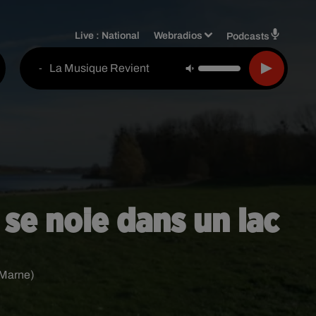
Live :
National
Webradios
Podcasts
La Musique Revient
-
 se noie dans un lac
-Marne)