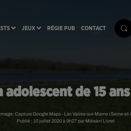
STS
JEUX
RÉGIE PUB
CONTACT
 adolescent de 15 ans
 image:
Capture Google Maps - Lac Vaires-sur-Marne (Seine-et
Publié : 10 juillet 2020 à 9h27 par Mikaà«l Livret