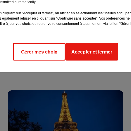
nsmitted automatically.
cliquant sur "Accepter et fermer", ou affiner en sélectionnant les finalités et/ou pa
 ses forces lors d’une baignade. Pour les plus jeunes, il est
 également refuser en cliquant sur "Continuer sans accepter". Vos préférences ne 
ne le lâche pas des yeux, même s'il porte des brassards.
tre à jour vos choix, ou retirer votre consentement à tout moment via le lien "Gérer 
Gérer mes choix
Accepter et fermer