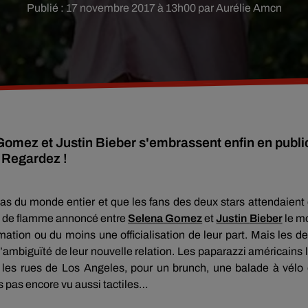
Publié : 17 novembre 2017 à 13h00 par Aurélie Amcn
 Gomez et Justin Bieber s'embrassent enfin en publi
. Regardez !
ias du monde entier et que les fans des deux stars attendaient
ur de flamme annoncé entre
Selena
Gomez
et
Justin
Bieber
le m
rmation ou du moins
une
officialisation de leur part.
Mais les d
’ambiguïté de leur nouvelle relation.
Les paparazzi américains 
 les rues de
Los
Angeles, pour un brunch, une balade à vélo
s pas encore vu aussi tactiles…