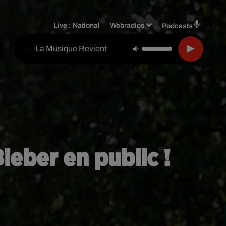
Live :
National
Webradios
Podcasts
La Musique Revient
-
eber en public !