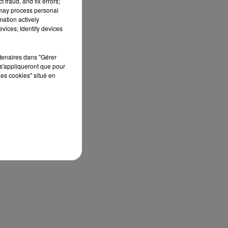
 fraud, and fix errors;
 may process personal
mation actively
vices; Identify devices
rtenaires dans "Gérer
s'appliqueront que pour
les cookies" situé en