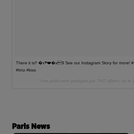
There it is!! �x܍❤️�x9 See our Instagram Story for more! #selenagomez #justinbieber #bieber
#tmz #kiss
Une publication partagée par TMZ (@tmz_tv) le
Paris News