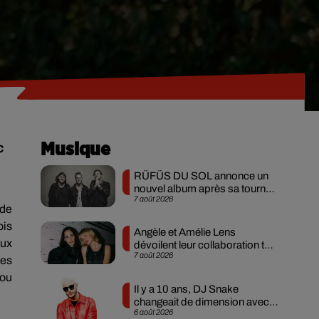
c
Musique
RÜFÜS DU SOL annonce un
nouvel album après sa tournée
7 août 2026
mondiale
 de
ois
Angèle et Amélie Lens
eux
dévoilent leur collaboration tant
7 août 2026
attendue
les
 ou
Il y a 10 ans, DJ Snake
changeait de dimension avec
6 août 2026
son premier...