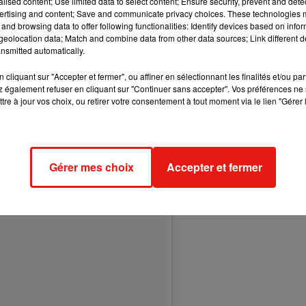
alised content; Use limited data to select content; Ensure security, prevent and detect
ertising and content; Save and communicate privacy choices. These technologies
and browsing data to offer following functionalities: Identify devices based on infor
eolocation data; Match and combine data from other data sources; Link different de
nsmitted automatically.
cliquant sur "Accepter et fermer", ou affiner en sélectionnant les finalités et/ou pa
 également refuser en cliquant sur "Continuer sans accepter". Vos préférences ne 
tre à jour vos choix, ou retirer votre consentement à tout moment via le lien "Gérer 
Gérer mes choix
Accepter et fermer