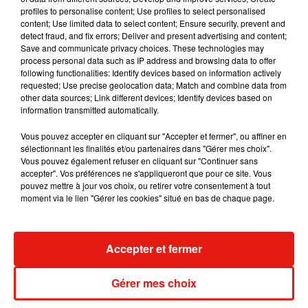
profiles to personalise content; Use profiles to select personalised
plus intimes :
la chanson
Heart
Wants
What
It
Wants
, après
content; Use limited data to select content; Ensure security, prevent and
les traitements, et maintenant, je chante
Wolves
ce
detect fraud, and fix errors; Deliver and present advertising and content;
dimanche »
.
Save and communicate privacy choices. These technologies may
process personal data such as IP address and browsing data to offer
Elle est magnifique�x܍
#AMAs
#SelenaxAMAs
following functionalities: Identify devices based on information actively
pic.twitter.com/3y0dC2SNGk
requested; Use precise geolocation data; Match and combine data from
other data sources; Link different devices; Identify devices based on
— �~� lise�ܽ (@bieberwolfies)
20 novembre 2017
information transmitted automatically.
Selena Gomez and Marshmello performing Wolves.
#AMAs
Vous pouvez accepter en cliquant sur "Accepter et fermer", ou affiner en
pic.twitter.com/a69ZCpG1Of
sélectionnant les finalités et/ou partenaires dans "Gérer mes choix".
Vous pouvez également refuser en cliquant sur "Continuer sans
— Stav (@Stav_Per)
20 novembre 2017
accepter". Vos préférences ne s'appliqueront que pour ce site. Vous
pouvez mettre à jour vos choix, ou retirer votre consentement à tout
moment via le lien "Gérer les cookies" situé en bas de chaque page.
Musique
Accepter et fermer
Gérer mes choix
Fred again.. et Latin Mafia dévoilent enfin
leur mixtape créée en...