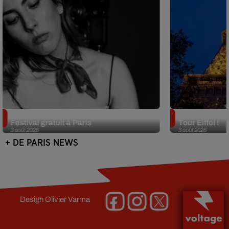
Netflix lance un immense Book
Des DJ sets au
Festival gratuit à Paris
Tour Eiffel !
3 août 2026
3 août 2026
+ DE PARIS NEWS
Design
Olivier Varma