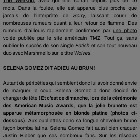
The
Weeknd
, avec qui elle sortait depuis plus de 10
mois.
Dans la foulée, elle est apparue plus proche que
jamais de l’interprète de
Sorry
, laissant courir de
nombreuses rumeurs quant à leur retour de flamme.
Des
rumeurs d’ailleurs rapidement confirmées par
une photo
volée publiée par le site américain
TMZ
.
Tout ça, sans
oublier le succès de son single
Fetish
et son tout nouveau
duo avec
Marshmello
sur le titre
Wolves
.
SELENA
GOMEZ
DIT ADIEU AU BRUN !
Autant de péripéties qui semblent donc lui avoir donné envie
de marquer le coup.
Selena
Gomez a donc décidé de
changer de tête !
Et c’est ce dimanche, lors de la cérémonie
des
American
Music
Awards
, que la jolie brunette est
apparue métamorphosée en blonde platine (photos ci-
dessous)
.
Aux oubliettes donc sa longue chevelure brune
façon bomba
latina
.
Selena
Gomez fait aussi bien craquer
Justin
Bieber
que ses nombreux fans.
Sur les réseaux