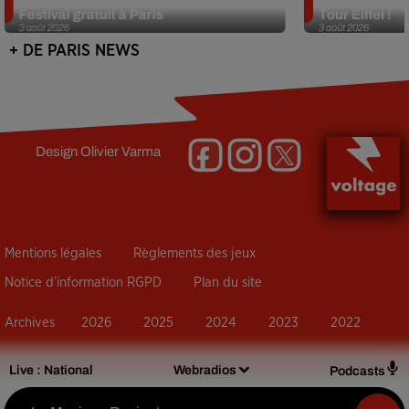
Festival gratuit à Paris
Tour Eiffel !
3 août 2026
3 août 2026
+ DE PARIS NEWS
Design
Olivier Varma
Mentions légales
Règlements des jeux
Notice d’information RGPD
Plan du site
Archives
2026
2025
2024
2023
2022
Live :
National
Webradios
Podcasts