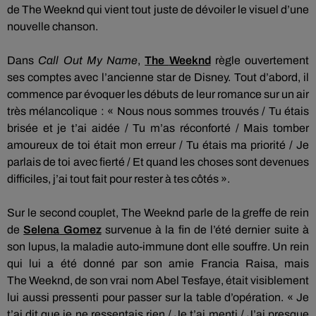
de The
Weeknd
qui vient tout juste de dévoiler le visuel d’une
nouvelle chanson.
Dans
Call
Out My
Name
,
The
Weeknd
règle ouvertement
ses comptes avec l’ancienne star de Disney.
Tout d’abord, il
commence par évoquer les débuts de leur romance sur un air
très mélancolique :
« Nous nous sommes trouvés /
Tu
étais
brisée et je t’ai aidée / Tu m’as réconforté / Mais tomber
amoureux de toi était mon erreur / Tu étais ma priorité / Je
parlais de toi avec fierté / Et quand les choses sont devenues
difficiles, j’ai tout fait pour rester à tes côtés ».
Sur le second couplet, The
Weeknd
parle de la greffe de rein
de
Selena
Gomez
survenue à la fin de l’été dernier suite à
son lupus, la maladie auto-immune dont elle souffre.
Un rein
qui lui a été donné par son amie
Francia
Raisa
, mais
The
Weeknd
, de son vrai nom Abel
Tesfaye
, était visiblement
lui aussi pressenti pour passer sur la table d’opération.
« Je
t’ai dit que je ne ressentais rien /
Je
t’ai menti / J’ai presque