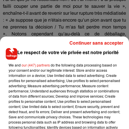
failli couper une partie de moi pour te sauver la vie »,
enchaîne-t-il avant de revenir sur leur rupture très médiatisée
:
« Je suppose que je n’étais encore qu’un pion avant que tu
ne prennes ta décision /
Tu
m’as fait perdre mon temps
».
Notons cependant qu’au-delà
ce de
déballage,
The
Weeknd
revient avec un son puissant.
Et on adore !
Continuer sans accepter
Le respect de votre vie privée est notre priorité
We and
our (447) partners
do the following data processing based on
your consent and/or our legitimate interest: Store and/or access
information on a device; Use limited data to select advertising; Create
profiles for personalised advertising; Use profiles to select personalised
advertising; Measure advertising performance; Measure content
performance; Understand audiences through statistics or combinations
of data from different sources; Develop and improve services; Create
profiles to personalise content; Use profiles to select personalised
content; Use limited data to select content; Ensure security, prevent and
detect fraud, and fix errors; Deliver and present advertising and content;
Save and communicate privacy choices. These technologies may
process personal data such as IP address and browsing data to offer
following functionalities: Identify devices based on information actively