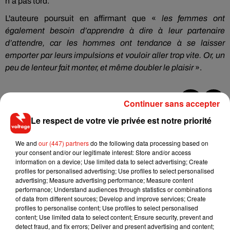
n’a pas tord.
L'auteure poursuit en affirmant que «
les femmes ont
également besoin d’apprendre à dire à leur partenaire
d’attendre, car les hommes ont tendance à se laisser
emporter par leurs impulsions et vouloir aller trop vite.
Or, un
peu de lenteur fait monter, et même doubler le plaisir
».
Continuer sans accepter
Musique
Le respect de votre vie privée est notre priorité
We and
our (447) partners
do the following data processing based on
your consent and/or our legitimate interest: Store and/or access
Il y a 10 ans, DJ Snake changeait de
information on a device; Use limited data to select advertising; Create
dimension avec son premier...
profiles for personalised advertising; Use profiles to select personalised
6 août 2026
advertising; Measure advertising performance; Measure content
performance; Understand audiences through statistics or combinations
of data from different sources; Develop and improve services; Create
profiles to personalise content; Use profiles to select personalised
content; Use limited data to select content; Ensure security, prevent and
Fred again.. et Latin Mafia dévoilent enfin
detect fraud, and fix errors; Deliver and present advertising and content;