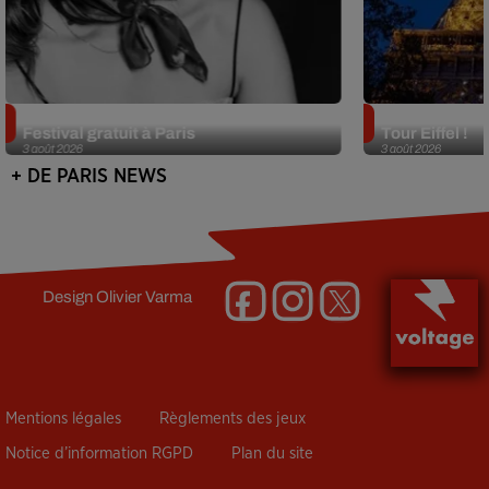
Netflix lance un immense Book
Des DJ sets au
Festival gratuit à Paris
Tour Eiffel !
3 août 2026
3 août 2026
+ DE PARIS NEWS
Design
Olivier Varma
Mentions légales
Règlements des jeux
Notice d’information RGPD
Plan du site