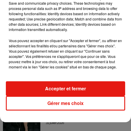
leur mixtape créée en...
Save and communicate privacy choices. These technologies may
3 août 2026
process personal data such as IP address and browsing data to offer
following functionalities: Identify devices based on information actively
requested; Use precise geolocation data; Match and combine data from
other data sources; Link different devices; Identify devices based on
information transmitted automatically.
Swedish House Mafia et Lykke Li
Vous pouvez accepter en cliquant sur "Accepter et fermer", ou affiner en
dévoilent « Happiness Is So Sad »
31 juillet 2026
sélectionnant les finalités et/ou partenaires dans "Gérer mes choix".
Vous pouvez également refuser en cliquant sur "Continuer sans
accepter". Vos préférences ne s'appliqueront que pour ce site. Vous
pouvez mettre à jour vos choix, ou retirer votre consentement à tout
moment via le lien "Gérer les cookies" situé en bas de chaque page.
David Guetta et Carl Cox signent un B2B
historique à Ibiza
31 juillet 2026
Accepter et fermer
Gérer mes choix
Angèle officialise la sortie de "Run" avec
Amelie Lens
31 juillet 2026