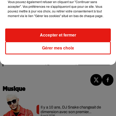
Vous pouvez également refuser en cliquant sur "Continuer sans
accepter". Vos préférences ne s'appliqueront que pour ce site. Vous
pouvez mettre à jour vos choix, ou retirer votre consentement à tout
moment via le lien "Gérer les cookies" situé en bas de chaque page.
Une publication partagée par Shakira (@shakira)
le
9 Nov. 2017 à 11h21 PST
Accepter et fermer
URGENT / Report des concerts de Shakira prévus les 10 et
Gérer mes choix
11 novembre à l'AccorHotels Arena
pic.twitter.com/jVMDavuJ4u
— Live Nation France (@LivenationFR)
9 novembre 2017
Musique
Il y a 10 ans, DJ Snake changeait de
dimension avec son premier...
6 août 2026