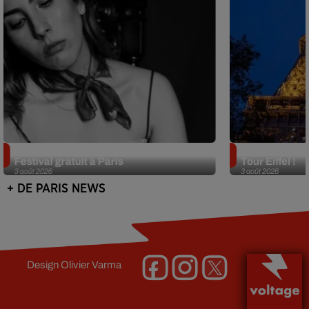
Netflix lance un immense Book
Des DJ sets au
Festival gratuit à Paris
Tour Eiffel !
3 août 2026
3 août 2026
+ DE PARIS NEWS
Design
Olivier Varma