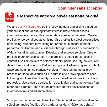
sa vie professionnelle et elle a toujours respecté les lois de
Continuer sans accepter
juridictions dont elle dépendait
» , a déclaré un de ses
avocats, déjà prêt à prendre sa défense.
Le respect de votre vie privée est notre priorité
We and
our (447) partners
do the following data processing based on
your consent and/or our legitimate interest: Store and/or access
information on a device; Use limited data to select advertising; Create
profiles for personalised advertising; Use profiles to select personalised
advertising; Measure advertising performance; Measure content
performance; Understand audiences through statistics or combinations
of data from different sources; Develop and improve services; Create
profiles to personalise content; Use profiles to select personalised
content; Use limited data to select content; Ensure security, prevent and
detect fraud, and fix errors; Deliver and present advertising and content;
Save and communicate privacy choices. These technologies may
process personal data such as IP address and browsing data to offer
following functionalities: Identify devices based on information actively
requested; Use precise geolocation data; Match and combine data from
other data sources; Link different devices; Identify devices based on
information transmitted automatically.
Vous pouvez accepter en cliquant sur "Accepter et fermer", ou affiner en
sélectionnant les finalités et/ou partenaires dans "Gérer mes choix".