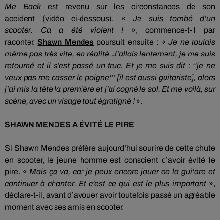
Me
Back
est revenu sur les circonstances de son
accident
(vidéo ci-dessous)
.
«
Je suis tombé d’un
scooter.
Ca a été violent !
», commence-t-il par
raconter.
Shawn Mendes
poursuit ensuite :
«
Je ne roulais
même pas très vite, en réalité.
J’allais lentement, je me suis
retourné et il s’est passé un truc.
Et je me suis dit :
‘’je ne
veux pas me casser le poignet’’
[il est aussi
guitariste
]
, alors
j’ai mis la tête la première et j’ai cogné le sol.
Et me voilà, sur
scène, avec un visage tout égratigné !
».
SHAWN
MENDES
A ÉVITÉ LE PIRE
Si Shawn Mendes préfère aujourd’hui sourire de cette chute
en scooter, le jeune homme est conscient d’avoir évité le
pire.
«
Mais ça va, car je peux encore jouer de la guitare et
continuer à chanter.
Et c’est ce qui est le plus important
»,
déclare-t-il, avant d’avouer avoir toutefois passé un agréable
moment avec ses amis en scooter.