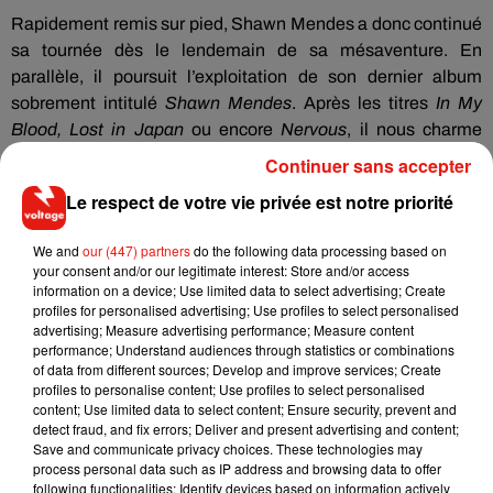
Rapidement remis sur pied, Shawn Mendes a donc continué
sa tournée dès le lendemain de sa mésaventure.
En
parallèle, il poursuit l’exploitation de son dernier album
sobrement intitulé
Shawn Mendes
.
Après les titres
In My
Blood,
Lost
in
Japan
ou encore
Nervous
, il nous charme
désormais avec le titre
Youth
en duo avec le chanteur Khalid.
Continuer sans accepter
Le respect de votre vie privée est notre priorité
We and
our (447) partners
do the following data processing based on
your consent and/or our legitimate interest: Store and/or access
information on a device; Use limited data to select advertising; Create
profiles for personalised advertising; Use profiles to select personalised
advertising; Measure advertising performance; Measure content
performance; Understand audiences through statistics or combinations
of data from different sources; Develop and improve services; Create
profiles to personalise content; Use profiles to select personalised
content; Use limited data to select content; Ensure security, prevent and
detect fraud, and fix errors; Deliver and present advertising and content;
Save and communicate privacy choices. These technologies may
process personal data such as IP address and browsing data to offer
following functionalities: Identify devices based on information actively