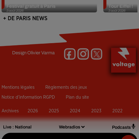
Netflix lance un immense Book
Des DJ sets au
Festival gratuit à Paris
Tour Eiffel !
3 août 2026
3 août 2026
+ DE PARIS NEWS
Design
Olivier Varma
Mentions légales
Règlements des jeux
Notice d’information RGPD
Plan du site
Archives
2026
2025
2024
2023
2022
Live :
National
Webradios
Podcasts