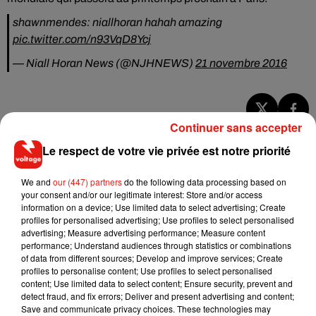
shawnmendes: niallhoran hahah amazing
pic.twitter.com/n93VqD8Ycj
— Niall Horan News (@NJHNEWS)
21 novembre 2016
Continuer sans accepter
Musique
Le respect de votre vie privée est notre priorité
We and
our (447) partners
do the following data processing based on
RÜFÜS DU SOL annonce un nouvel
your consent and/or our legitimate interest: Store and/or access
album après sa tournée mondiale
information on a device; Use limited data to select advertising; Create
7 août 2026
profiles for personalised advertising; Use profiles to select personalised
advertising; Measure advertising performance; Measure content
performance; Understand audiences through statistics or combinations
of data from different sources; Develop and improve services; Create
profiles to personalise content; Use profiles to select personalised
Angèle et Amélie Lens dévoilent leur
content; Use limited data to select content; Ensure security, prevent and
collaboration tant attendue
detect fraud, and fix errors; Deliver and present advertising and content;
7 août 2026
Save and communicate privacy choices. These technologies may