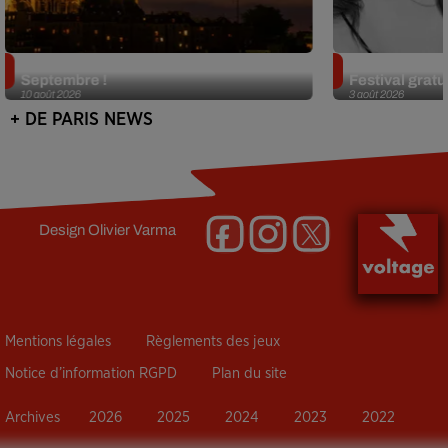
Le Festival de Montmartre revient en
Netflix lance
Septembre !
Festival gratui
10 août 2026
3 août 2026
+ DE PARIS NEWS
Design
Olivier Varma
Mentions légales
Règlements des jeux
Notice d’information RGPD
Plan du site
Archives
2026
2025
2024
2023
2022