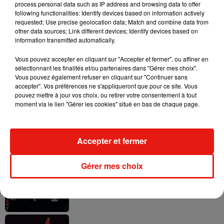
process personal data such as IP address and browsing data to offer
following functionalities: Identify devices based on information actively
requested; Use precise geolocation data; Match and combine data from
other data sources; Link different devices; Identify devices based on
Il y a 10 ans, DJ Snake changeait de
information transmitted automatically.
dimension avec son premier...
6 août 2026
Vous pouvez accepter en cliquant sur "Accepter et fermer", ou affiner en
sélectionnant les finalités et/ou partenaires dans "Gérer mes choix".
Vous pouvez également refuser en cliquant sur "Continuer sans
accepter". Vos préférences ne s'appliqueront que pour ce site. Vous
pouvez mettre à jour vos choix, ou retirer votre consentement à tout
moment via le lien "Gérer les cookies" situé en bas de chaque page.
Fred again.. et Latin Mafia dévoilent enfin
leur mixtape créée en...
3 août 2026
Accepter et fermer
Gérer mes choix
Swedish House Mafia et Lykke Li
dévoilent « Happiness Is So Sad »
31 juillet 2026