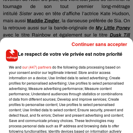
tournage de son tout premier long-métrage
intitulé
Sister
avec
en tête
d’affiche l’actrice Kate Hudson,
mais aussi
Maddie
Ziegler
, la danseuse préférée de
Sia
.
On
la retrouve aussi sur la bande-originale de
My
Little
Poney
avec le titre
Rainbow et également sur le titre
Dusk Till
Dawn
de Zayn Malik
.
Continuer sans accepter
Le respect de votre vie privée est notre priorité
We and
our (447) partners
do the following data processing based on
your consent and/or our legitimate interest: Store and/or access
information on a device; Use limited data to select advertising; Create
profiles for personalised advertising; Use profiles to select personalised
advertising; Measure advertising performance; Measure content
performance; Understand audiences through statistics or combinations
of data from different sources; Develop and improve services; Create
profiles to personalise content; Use profiles to select personalised
content; Use limited data to select content; Ensure security, prevent and
detect fraud, and fix errors; Deliver and present advertising and content;
Save and communicate privacy choices. These technologies may
process personal data such as IP address and browsing data to offer
following functionalities: Identify devices based on information actively