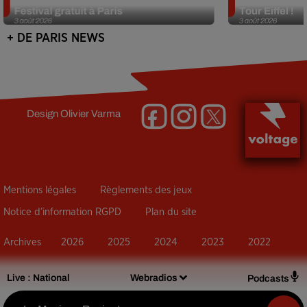
Festival gratuit à Paris
Tour Eiffel !
3 août 2026
3 août 2026
+ DE PARIS NEWS
Design
Olivier Varma
Mentions légales
Règlements des jeux
Notice d’information RGPD
Plan du site
Archives
2026
2025
2024
2023
2022
Live :
National
Webradios
Podcasts