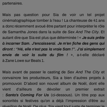
partenaires.
Mais pas question pour
Sia
de voir un tel projet
cinématographique tomber à l’eau !
La chanteuse de 41 ans
a donc récemment avoué être partant pour interpréter le rôle
de Samantha Jones dans la suite de
Sex
And The
City
.
Et
autant dire que
Sia
est plus que déterminée !
«
Je suis prête
à incarner Sam.
J’encaisserai.
Je m’en fiche des gens qui
diront :
‘’Hé, elle n’est pas la vraie Sam !
’’.
J’ai simplement
envie de voir la suite du film !
»,
a-t-elle déclaré
à
Zane
Lowe
sur
Beats
1.
Mais avant de passer le casting de
Sex
And The
City
et
convaincre les producteurs,
Sia
a bien d’autres projets à
promouvoir.
D’abord son nouvel album de Noël, dont elle
vient d’ailleurs de dévoiler un premier extrait
:
Santa’s
Coming
For Us
(ci-dessous).
Un titre pop aux
sonorités si festives qu’on a déjà l’impression d’être au
réveillon de Noël.
De plus,
Sia
vient tout juste de terminer le