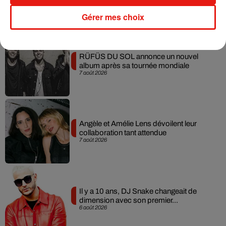
Gérer mes choix
Musique
RÜFÜS DU SOL annonce un nouvel
album après sa tournée mondiale
7 août 2026
Angèle et Amélie Lens dévoilent leur
collaboration tant attendue
7 août 2026
Il y a 10 ans, DJ Snake changeait de
dimension avec son premier...
6 août 2026