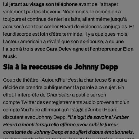
lui jetant au visage son téléphone
avant de l’attraper
violement par les cheveux. Néanmoins, le comédien a
toujours et continue de nier les faits, allant même jusqu’à
accuser à son tour Amber Heard de violences conjugales. Et
leur discorde est loin d'être terminée. Il y a quelques mois,
l'acteur américain a révélé que son
ex-épouse, a eu
une
liaison à trois
avec Cara Delevingne
et
l'entrepreneur Elon
Musk
.
Sia à la rescousse de Johnny Depp
Coup de théâtre ! Aujourd'hui c'est la chanteuse
Sia
qui a
décidé de prendre publiquement la parole à ce sujet. En
effet, l
’interprète de
Chandelier
a publié sur son
compte
Twitter
des enregistrements audio provenant d’un
compte
YouTube
affirmant qu’il s’agit d’Amber Heard
discutant avec Johnny Depp.
"Il s’agit de savoir si Amber
Heard a menti lorsqu’elle affirme avoir subi la fureur
constante de Johnny Depp et souffert d’abus émotionnels,