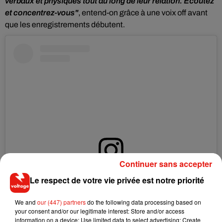
verbaux et physiques tout au long de leur relation. Ecoutez
et concentrez-vous"
, entend-on grâce à une voix off avant
que les enregistrements débutent.
Continuer sans accepter
Voir cette publication sur Instagram
Le respect de votre vie privée est notre priorité
Une publication partagée par Johnny Depp (@johnnydeppofficial)
We and
our (447) partners
do the following data processing based on
your consent and/or our legitimate interest: Store and/or access
"Je montre publiquement mon soutien à Johnny Depp. Je
information on a device; Use limited data to select advertising; Create