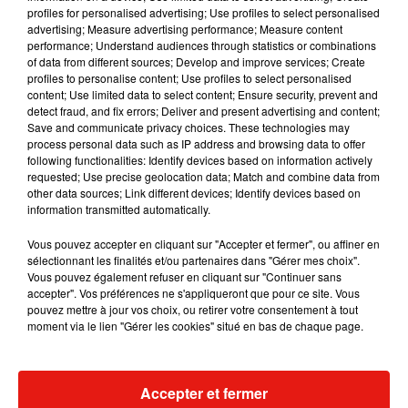
profiles for personalised advertising; Use profiles to select personalised
veux dire, moi aussi j’aimerais bien qu’il devienne clean et
advertising; Measure advertising performance; Measure content
qu’il arrête avec ses bijoux, mais il est clairement la victime
performance; Understand audiences through statistics or combinations
après avoir entendu ces enregistrements"
, a ensuite écrit Sia
of data from different sources; Develop and improve services; Create
profiles to personalise content; Use profiles to select personalised
dans un second post avant d'interpeller directement
Elon
content; Use limited data to select content; Ensure security, prevent and
Musk
qu’elle accuse d’avoir versé sept millions de dollars à
detect fraud, and fix errors; Deliver and present advertising and content;
Amber Heard, la même somme que l’actrice a reçue lors de
Save and communicate privacy choices. These technologies may
process personal data such as IP address and browsing data to offer
son divorce de Johnny Depp et qu'elle avait promis de les
following functionalities: Identify devices based on information actively
reverser à une association caritative. "
Également, Elon
requested; Use precise geolocation data; Match and combine data from
Musk, ne lui avez-vous pas donné les sept millions qu’elle a
other data sources; Link different devices; Identify devices based on
information transmitted automatically.
"donnés" de son divorce ? Elle en est ressortie sept
millions plus riche quoi qu’il en soit. Pourquoi la protégez-
Vous pouvez accepter en cliquant sur "Accepter et fermer", ou affiner en
vous ? Elle n’obtiendra jamais l’aide dont elle a besoin si
sélectionnant les finalités et/ou partenaires dans "Gérer mes choix".
Vous pouvez également refuser en cliquant sur "Continuer sans
nous gardons tous le silence !
"
, a clamé la chanteuse contre
accepter". Vos préférences ne s'appliqueront que pour ce site. Vous
Amber Heard.
pouvez mettre à jour vos choix, ou retirer votre consentement à tout
moment via le lien "Gérer les cookies" situé en bas de chaque page.
Pour l'heure, Elon Musk et Amber Heard n’ont pas commenté
les propos de Sia.
Accepter et fermer