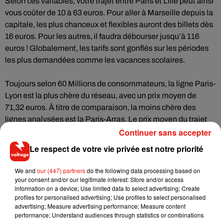
Selon ces variables, votre trajet entre Paris et Lille peut ainsi
vous coûter de 10 à 63 euros. Pour aller à Marseille depuis la
capitale, les plus chanceux et flexibles auront des billets dès
16 euros. Pour les autres, il faudra débourser jusqu’à 116
euros ! Globalement, les tarifs sont gonflés sur les périodes
les plus demandées comme les vacances scolaires.
Toujours selon 60 Millions de consommateurs, la ligne Paris-
Lyon est la plus chère du réseau, avec un prix moyen de
71,32 euros. À titre de comparaison, la moins chère des
lignes analysées est la Paris-Arras. Le prix moyen du trajet
est ici de 18,42€.
Continuer sans accepter
Le respect de votre vie privée est notre priorité
We and
our (447) partners
do the following data processing based on
Musique
your consent and/or our legitimate interest: Store and/or access
information on a device; Use limited data to select advertising; Create
profiles for personalised advertising; Use profiles to select personalised
advertising; Measure advertising performance; Measure content
performance; Understand audiences through statistics or combinations
RÜFÜS DU SOL annonce un nouvel