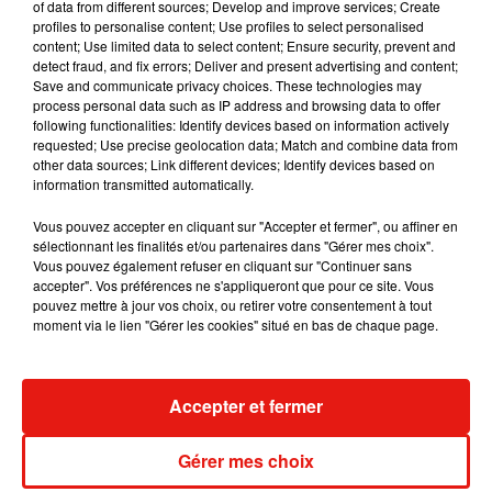
of data from different sources; Develop and improve services; Create
album après sa tournée mondiale
7 août 2026
profiles to personalise content; Use profiles to select personalised
content; Use limited data to select content; Ensure security, prevent and
detect fraud, and fix errors; Deliver and present advertising and content;
Save and communicate privacy choices. These technologies may
process personal data such as IP address and browsing data to offer
following functionalities: Identify devices based on information actively
Angèle et Amélie Lens dévoilent leur
requested; Use precise geolocation data; Match and combine data from
collaboration tant attendue
other data sources; Link different devices; Identify devices based on
7 août 2026
information transmitted automatically.
Vous pouvez accepter en cliquant sur "Accepter et fermer", ou affiner en
sélectionnant les finalités et/ou partenaires dans "Gérer mes choix".
Vous pouvez également refuser en cliquant sur "Continuer sans
Il y a 10 ans, DJ Snake changeait de
accepter". Vos préférences ne s'appliqueront que pour ce site. Vous
dimension avec son premier...
pouvez mettre à jour vos choix, ou retirer votre consentement à tout
6 août 2026
moment via le lien "Gérer les cookies" situé en bas de chaque page.
Accepter et fermer
Fred again.. et Latin Mafia dévoilent enfin
leur mixtape créée en...
Gérer mes choix
3 août 2026