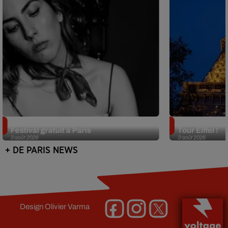
Netflix lance un immense Book
Des DJ sets au
Festival gratuit à Paris
Tour Eiffel !
3 août 2026
3 août 2026
+ DE PARIS NEWS
Design
Olivier Varma