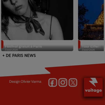
Netflix lance un immense Book
Des DJ sets au
Festival gratuit à Paris
Tour Eiffel !
3 août 2026
3 août 2026
+ DE PARIS NEWS
Design
Olivier Varma