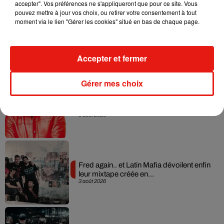
accepter". Vos préférences ne s'appliqueront que pour ce site. Vous
pouvez mettre à jour vos choix, ou retirer votre consentement à tout
moment via le lien "Gérer les cookies" situé en bas de chaque page.
Angèle et Amélie Lens dévoilent leur
collaboration tant attendue
7 août 2026
Accepter et fermer
Gérer mes choix
Il y a 10 ans, DJ Snake changeait de
dimension avec son premier...
6 août 2026
Fred again.. et Latin Mafia dévoilent enfin
leur mixtape créée en...
3 août 2026