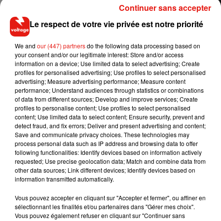
Continuer sans accepter
Connecté en Bluetooth au
téléphone, son propriétaire peut
Le respect de votre vie privée est notre priorité
contrôler le Reon Pocket depuis une application dédiée en
choisissant la température corporelle qui lui convient. En
We and
our (447) partners
do the following data processing based on
your consent and/or our legitimate interest: Store and/or access
somme l'allié idéal pour lutter contre la canicule ou les
information on a device; Use limited data to select advertising; Create
métros bondés le matin avant d'aller au bureau.
profiles for personalised advertising; Use profiles to select personalised
Malheureusement, ce bijou de technologie
n’est pour
advertising; Measure advertising performance; Measure content
performance; Understand audiences through statistics or combinations
l’instant disponible qu’au Japon. Patience, son arrivée en
of data from different sources; Develop and improve services; Create
Europe ne devrait tarder !
profiles to personalise content; Use profiles to select personalised
content; Use limited data to select content; Ensure security, prevent and
detect fraud, and fix errors; Deliver and present advertising and content;
Save and communicate privacy choices. These technologies may
process personal data such as IP address and browsing data to offer
Musique
following functionalities: Identify devices based on information actively
requested; Use precise geolocation data; Match and combine data from
other data sources; Link different devices; Identify devices based on
information transmitted automatically.
RÜFÜS DU SOL annonce un nouvel
album après sa tournée mondiale
Vous pouvez accepter en cliquant sur "Accepter et fermer", ou affiner en
7 août 2026
sélectionnant les finalités et/ou partenaires dans "Gérer mes choix".
Vous pouvez également refuser en cliquant sur "Continuer sans