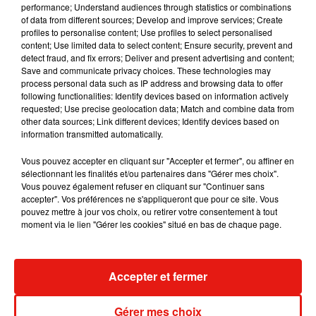
performance; Understand audiences through statistics or combinations
of data from different sources; Develop and improve services; Create
Angèle et Amélie Lens dévoilent leur
profiles to personalise content; Use profiles to select personalised
collaboration tant attendue
content; Use limited data to select content; Ensure security, prevent and
7 août 2026
detect fraud, and fix errors; Deliver and present advertising and content;
Save and communicate privacy choices. These technologies may
process personal data such as IP address and browsing data to offer
following functionalities: Identify devices based on information actively
requested; Use precise geolocation data; Match and combine data from
Il y a 10 ans, DJ Snake changeait de
other data sources; Link different devices; Identify devices based on
dimension avec son premier...
information transmitted automatically.
6 août 2026
Vous pouvez accepter en cliquant sur "Accepter et fermer", ou affiner en
sélectionnant les finalités et/ou partenaires dans "Gérer mes choix".
Vous pouvez également refuser en cliquant sur "Continuer sans
accepter". Vos préférences ne s'appliqueront que pour ce site. Vous
Fred again.. et Latin Mafia dévoilent enfin
pouvez mettre à jour vos choix, ou retirer votre consentement à tout
leur mixtape créée en...
moment via le lien "Gérer les cookies" situé en bas de chaque page.
3 août 2026
Accepter et fermer
Swedish House Mafia et Lykke Li
Gérer mes choix