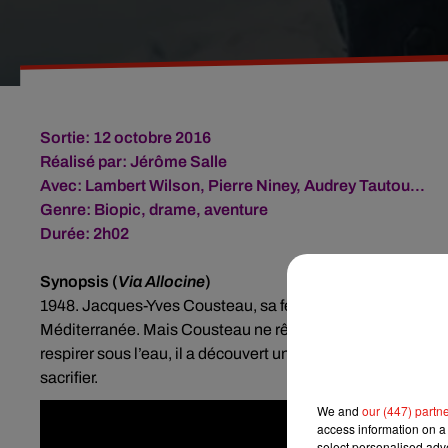
Sortie: 12 octobre 2016
Réalisé par:
Jérôme Salle
Avec:
Lambert Wilson
,
Pierre Niney
,
Audrey Tautou
...
Genre:
Biopic, drame, aventure
Durée: 2h02
Synopsis (
Via Allocine
)
1948. Jacques-Yves Cousteau, sa femme et ses deux fils, 
Méditerranée. Mais Cousteau ne rêve que d’aventure. Gr
respirer sous l’eau, il a découvert un nouveau monde. Désorm
sacrifier.
We and
our (447) partn
access information on a 
select personalised ad