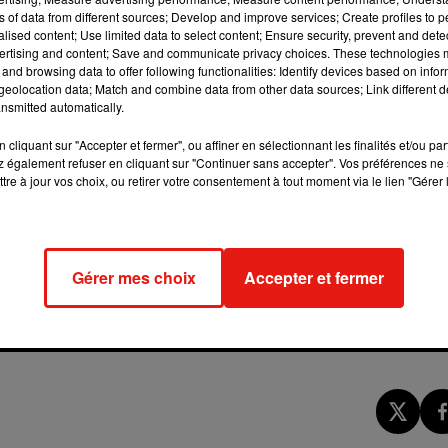
ns of data from different sources; Develop and improve services; Create profiles to 
alised content; Use limited data to select content; Ensure security, prevent and detect
ertising and content; Save and communicate privacy choices. These technologies
and browsing data to offer following functionalities: Identify devices based on infor
eolocation data; Match and combine data from other data sources; Link different de
nsmitted automatically.
cliquant sur "Accepter et fermer", ou affiner en sélectionnant les finalités et/ou pa
 également refuser en cliquant sur "Continuer sans accepter". Vos préférences ne 
tre à jour vos choix, ou retirer votre consentement à tout moment via le lien "Gérer 
Gérer mes choix
Accepter et fermer