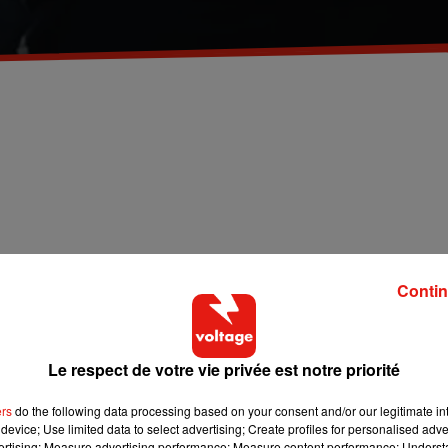
Contin
vivent au paradis, dans une jolie maison surplombant la mer
âce à son invention, un scaphandre autonome qui permet de
ais, ce monde, il veut l’explorer. Et pour ça, il est prêt à tout
Le respect de votre vie privée est notre priorité
ers
do the following data processing based on your consent and/or our legitimate int
device; Use limited data to select advertising; Create profiles for personalised adver
vertising; Measure advertising performance; Measure content performance; Unders