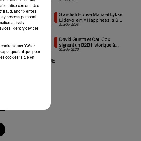
créée en...
personalise content; Use
 fraud, and fix errors;
Swedish House Mafia et Lykke
 may process personal
Li dévoilent « Happiness Is So
mation actively
31 juillet 2026
Sad »
vices; Identify devices
David Guetta et Carl Cox
signent un B2B historique à
rtenaires dans "Gérer
31 juillet 2026
Ibiza
s'appliqueront que pour
les cookies" situé en
+ DE MUSIQUE