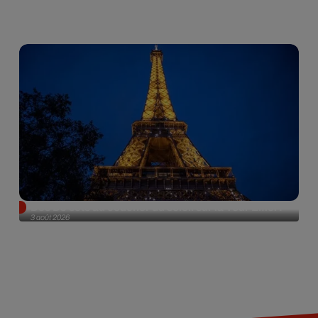
Des DJ sets au coucher du soleil sur la Tour Eiffel !
3 août 2026