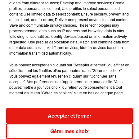
of data from different sources; Develop and improve services; Create
album après sa tournée mondiale
profiles to personalise content; Use profiles to select personalised
7 août 2026
content; Use limited data to select content; Ensure security, prevent and
detect fraud, and fix errors; Deliver and present advertising and content;
Save and communicate privacy choices. These technologies may
process personal data such as IP address and browsing data to offer
following functionalities: Identify devices based on information actively
Angèle et Amélie Lens dévoilent leur
requested; Use precise geolocation data; Match and combine data from
collaboration tant attendue
other data sources; Link different devices; Identify devices based on
7 août 2026
information transmitted automatically.
Vous pouvez accepter en cliquant sur "Accepter et fermer", ou affiner en
sélectionnant les finalités et/ou partenaires dans "Gérer mes choix".
Vous pouvez également refuser en cliquant sur "Continuer sans
Il y a 10 ans, DJ Snake changeait de
accepter". Vos préférences ne s'appliqueront que pour ce site. Vous
dimension avec son premier...
pouvez mettre à jour vos choix, ou retirer votre consentement à tout
6 août 2026
moment via le lien "Gérer les cookies" situé en bas de chaque page.
Accepter et fermer
Fred again.. et Latin Mafia dévoilent enfin
leur mixtape créée en...
Gérer mes choix
3 août 2026