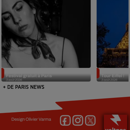
Netflix lance un immense Book
Des DJ sets au
Festival gratuit à Paris
Tour Eiffel !
3 août 2026
3 août 2026
+ DE PARIS NEWS
Design
Olivier Varma