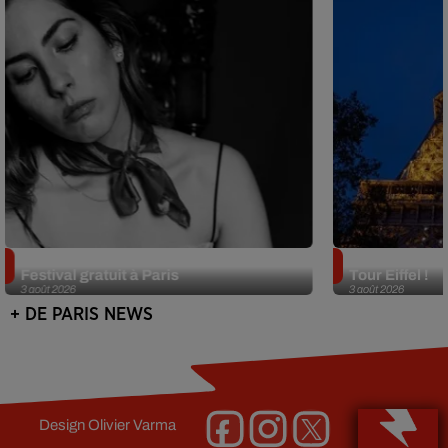
Netflix lance un immense Book
Des DJ sets au
Festival gratuit à Paris
Tour Eiffel !
3 août 2026
3 août 2026
+ DE PARIS NEWS
Design
Olivier Varma