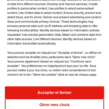
RÜFÜS DU SOL annonce un nouvel
of data from different sources; Develop and improve services; Create
album après sa tournée mondiale
profiles to personalise content; Use profiles to select personalised
7 août 2026
content; Use limited data to select content; Ensure security, prevent and
detect fraud, and fix errors; Deliver and present advertising and content;
Save and communicate privacy choices. These technologies may
process personal data such as IP address and browsing data to offer
following functionalities: Identify devices based on information actively
requested; Use precise geolocation data; Match and combine data from
Angèle et Amélie Lens dévoilent leur
other data sources; Link different devices; Identify devices based on
collaboration tant attendue
7 août 2026
information transmitted automatically.
Vous pouvez accepter en cliquant sur "Accepter et fermer", ou affiner en
sélectionnant les finalités et/ou partenaires dans "Gérer mes choix".
Vous pouvez également refuser en cliquant sur "Continuer sans
accepter". Vos préférences ne s'appliqueront que pour ce site. Vous
Il y a 10 ans, DJ Snake changeait de
pouvez mettre à jour vos choix, ou retirer votre consentement à tout
dimension avec son premier...
moment via le lien "Gérer les cookies" situé en bas de chaque page.
6 août 2026
Accepter et fermer
Fred again.. et Latin Mafia dévoilent enfin
leur mixtape créée en...
Gérer mes choix
3 août 2026