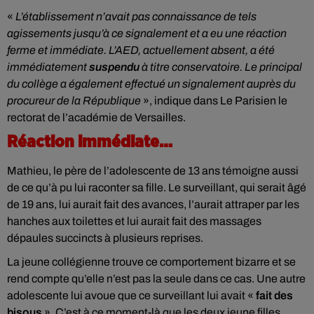
«
L’établissement n’avait pas connaissance de tels
agissements jusqu’à ce signalement et a eu une réaction
ferme et immédiate. L’AED, actuellement absent, a été
immédiatement
suspendu
à titre conservatoire. Le principal
du collège a également effectué un signalement auprès du
procureur de la République
», indique dans Le Parisien le
rectorat de l’académie de Versailles.
Réaction immédiate…
Mathieu, le père de l’adolescente de 13 ans témoigne aussi
de ce qu’à pu lui raconter sa fille. Le surveillant, qui serait âgé
de 19 ans, lui aurait fait des avances, l’aurait attraper par les
hanches aux toilettes et lui aurait fait des massages
dépaules succincts à plusieurs reprises.
La jeune collégienne trouve ce comportement bizarre et se
rend compte qu’elle n’est pas la seule dans ce cas. Une autre
adolescente lui avoue que ce surveillant lui avait «
fait des
bisous
». C’est à ce moment-là que les deux jeune filles