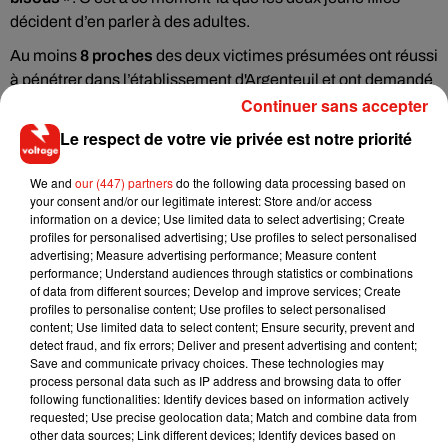
décident d’en parler à des adultes.
Au moins
8 proches
des deux victimes présumées ont réussi
à pénétrer dans l’établissement
d'Argenteuil
et ont demandé
Continuer sans accepter
à voir le surveillant mis en cause. «
Un groupe de huit
personnes s’est introduit avec virulence au sein du collège et
Le respect de votre vie privée est notre priorité
d’une salle de classe, en bousculant une enseignante
»,
selon le rectorat. Le chef d’établissement est venu les voir. «
We and
our (447) partners
do the following data processing based on
Le principal, victime de propos violents et d’injures, a appelé
your consent and/or our legitimate interest: Store and/or access
information on a device; Use limited data to select advertising; Create
au calme et a invité la famille à saisir les services de police
profiles for personalised advertising; Use profiles to select personalised
concernant cette situation
», ajoute dans Le Parisien le
advertising; Measure advertising performance; Measure content
rectorat.
performance; Understand audiences through statistics or combinations
of data from different sources; Develop and improve services; Create
Le principal a déposé
plainte
pour intrusion dans un
profiles to personalise content; Use profiles to select personalised
content; Use limited data to select content; Ensure security, prevent and
établissement scolaire et outrages à une personne chargée
detect fraud, and fix errors; Deliver and present advertising and content;
d’une mission de service public.
Save and communicate privacy choices. These technologies may
process personal data such as IP address and browsing data to offer
following functionalities: Identify devices based on information actively
requested; Use precise geolocation data; Match and combine data from
other data sources; Link different devices; Identify devices based on