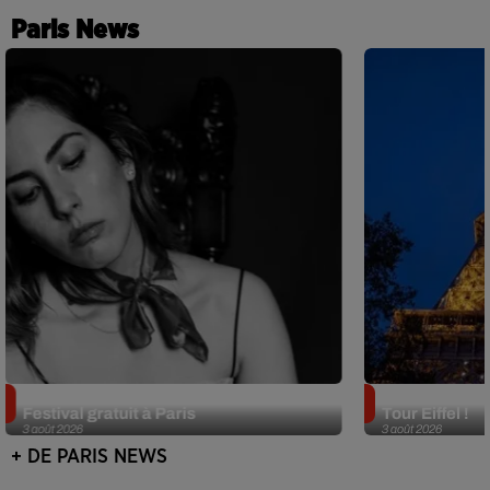
Paris News
Netflix lance un immense Book
Des DJ sets au
Festival gratuit à Paris
Tour Eiffel !
3 août 2026
3 août 2026
+ DE PARIS NEWS