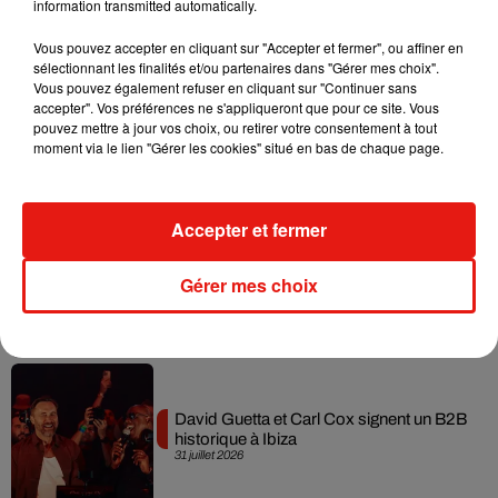
information transmitted automatically.
Musique
Vous pouvez accepter en cliquant sur "Accepter et fermer", ou affiner en
sélectionnant les finalités et/ou partenaires dans "Gérer mes choix".
Vous pouvez également refuser en cliquant sur "Continuer sans
accepter". Vos préférences ne s'appliqueront que pour ce site. Vous
Fred again.. et Latin Mafia dévoilent enfin
pouvez mettre à jour vos choix, ou retirer votre consentement à tout
leur mixtape créée en...
moment via le lien "Gérer les cookies" situé en bas de chaque page.
3 août 2026
Accepter et fermer
Swedish House Mafia et Lykke Li
Gérer mes choix
dévoilent « Happiness Is So Sad »
31 juillet 2026
David Guetta et Carl Cox signent un B2B
historique à Ibiza
31 juillet 2026