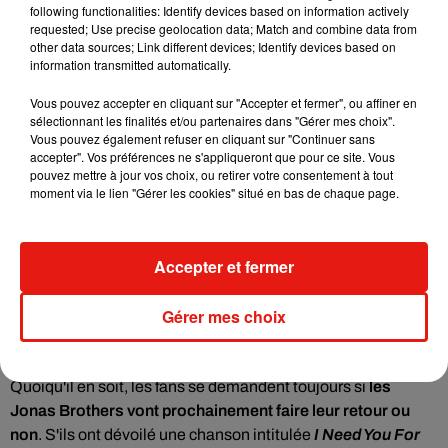
following functionalities: Identify devices based on information actively
requested; Use precise geolocation data; Match and combine data from
other data sources; Link different devices; Identify devices based on
information transmitted automatically.
Vous pouvez accepter en cliquant sur "Accepter et fermer", ou affiner en
sélectionnant les finalités et/ou partenaires dans "Gérer mes choix".
Vous pouvez également refuser en cliquant sur "Continuer sans
accepter". Vos préférences ne s'appliqueront que pour ce site. Vous
pouvez mettre à jour vos choix, ou retirer votre consentement à tout
moment via le lien "Gérer les cookies" situé en bas de chaque page.
Accepter et fermer
Voir cette publication sur Instagram
Gérer mes choix
Une publication partagée par NICK JON�&S (@nickjonas)
Quoiqu'il en soit, les fans se demandent toujours si
les
Jonas Brothers vont prochainement faire leur retour ou
non
. S'ils ont dévoilé
une chanson intitulée
I Need You For