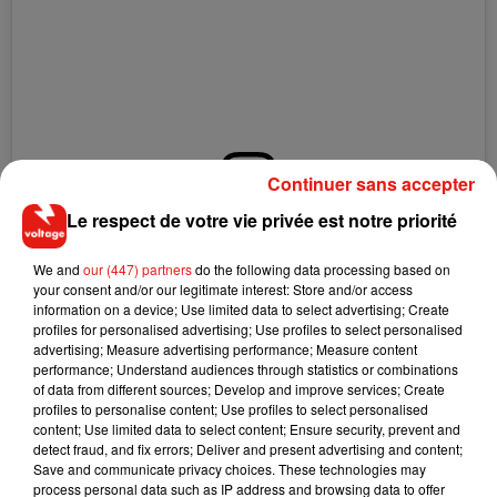
Continuer sans accepter
Le respect de votre vie privée est notre priorité
Voir cette publication sur Instagram
We and
our (447) partners
do the following data processing based on
Une publication partagée par NICK JON�&S (@nickjonas)
your consent and/or our legitimate interest: Store and/or access
information on a device; Use limited data to select advertising; Create
profiles for personalised advertising; Use profiles to select personalised
Nick Jonas dans "Saturday Night Live"
advertising; Measure advertising performance; Measure content
performance; Understand audiences through statistics or combinations
of data from different sources; Develop and improve services; Create
profiles to personalise content; Use profiles to select personalised
Mais ce n'est pas tout ! Nick Jonas sera également le
content; Use limited data to select content; Ensure security, prevent and
prochain invité du
Saturday Night Live
ce 27 février.
detect fraud, and fix errors; Deliver and present advertising and content;
L'occasion pour le frère de Joe et Kevin d'interpréter son tout
Save and communicate privacy choices. These technologies may
process personal data such as IP address and browsing data to offer
dernier titre en direct sur le plateau.