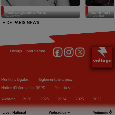
Netflix lance un immense Book
Des DJ sets au
Festival gratuit à Paris
Tour Eiffel !
3 août 2026
3 août 2026
+ DE PARIS NEWS
Design
Olivier Varma
Mentions légales
Règlements des jeux
Notice d’information RGPD
Plan du site
Archives
2026
2025
2024
2023
2022
Live :
National
Webradios
Podcasts