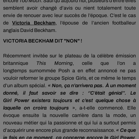
encore
Too
Much
.
Sauf qu’aujourd’hui, plusieurs d’entre elles
semblent avoir changé d’avis ou nient totalement toute
envie de renouer avec leur succès de l’époque.
C’est le cas
de
Victoria
Beckham
, l’épouse de l’ancien footballeur
anglais David
Beckham
.
VICTORIA BECKHAM DIT "NON" !
Récemment invitée sur le plateau de la célèbre émission
britannique
This
Morning
, celle que l’on a
longtemps
surnommée
Posh
a en effet annoncé ne pas
vouloir reformer le groupe
Spice
Girls, et ce même le temps
d’un album spécial.
« Non, ça n’arrivera pas.
À un moment
donné, il faut savoir se dire :
‘’C’était génial’’.
Le
Girl
Power
existera toujours et c’est quelque chose à
laquelle on croira toujours
», a-t-elle commencé.
Elle
évoque ensuite la nouvelle carrière dans la mode, un
nouveau métier qui la passionne et qui lui a surtout permis
d’acquérir une encore plus grande reconnaissance.
« Ce que
je fais en ce moment, ça concerne encore le Girl
Power,