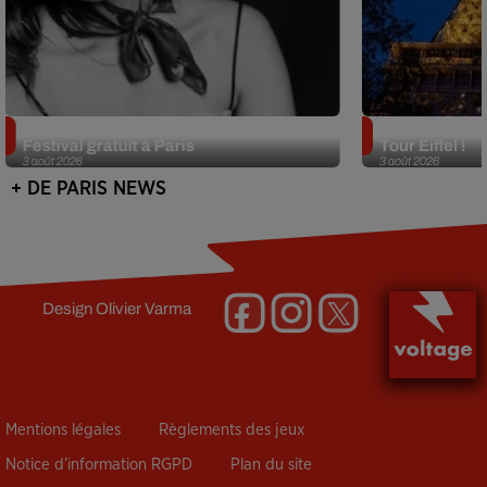
Netflix lance un immense Book
Des DJ sets au
Festival gratuit à Paris
Tour Eiffel !
3 août 2026
3 août 2026
+ DE PARIS NEWS
Design
Olivier Varma
Mentions légales
Règlements des jeux
Notice d’information RGPD
Plan du site