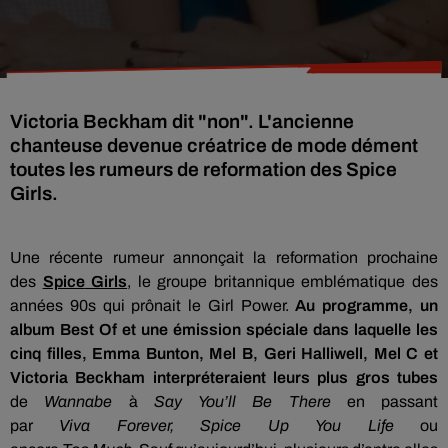
Victoria Beckham dit "non". L'ancienne
chanteuse devenue créatrice de mode dément
toutes les rumeurs de reformation des Spice
Girls.
Une récente rumeur annonçait la reformation prochaine
des
Spice
Girls
, le groupe britannique emblématique des
années 90s qui prônait le Girl
Power
.
Au programme, un
album
Best
Of et une émission spéciale dans laquelle les
cinq filles, Emma
Bunton
, Mel B,
Geri
Halliwell
, Mel C et
Victoria
Beckham
interpréteraient leurs plus gros tubes
de
Wannabe
à
Say
You’ll
Be
There
en passant
par
Viva
Forever
,
Spice
Up
You
Life
ou