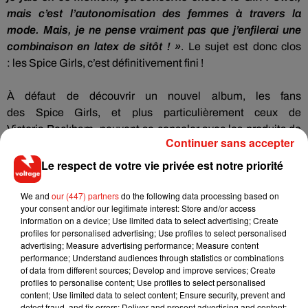
mais
c’est l’autonomisation des femmes à travers la
mode.
Mais, je ne pense vraiment pas que j’enfilerai une
combinaison en latex de sitôt !
»
.
Le sujet est donc clos
:
les
Spice
Girls, c’est définitivement fini !
À
défaut de découvrir un nouvel album, les fans
des
Spice
Girls, et plus particulièrement ceux de
Victoria
Beckham
, peuvent se consoler avec les produits de
Continuer sans accepter
la collection de prêt-à-porter de la marque leur idole. La «
Victoria
Beckham
» composée
des vêtements, des
Le respect de votre vie privée est notre priorité
accessoires et autres chaussures.
We and
our (447) partners
do the following data processing based on
your consent and/or our legitimate interest: Store and/or access
information on a device; Use limited data to select advertising; Create
profiles for personalised advertising; Use profiles to select personalised
advertising; Measure advertising performance; Measure content
performance; Understand audiences through statistics or combinations
of data from different sources; Develop and improve services; Create
profiles to personalise content; Use profiles to select personalised
content; Use limited data to select content; Ensure security, prevent and
detect fraud, and fix errors; Deliver and present advertising and content;