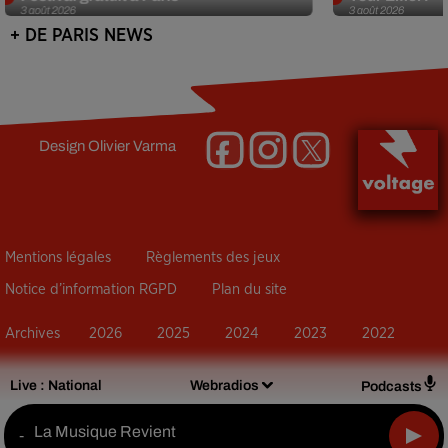
3 août 2026
3 août 2026
+ DE PARIS NEWS
Design
Olivier Varma
Mentions légales
Règlements des jeux
Notice d’information RGPD
Plan du site
Archives
2026
2025
2024
2023
2022
Live :
National
Webradios
Podcasts
La Musique Revient
-