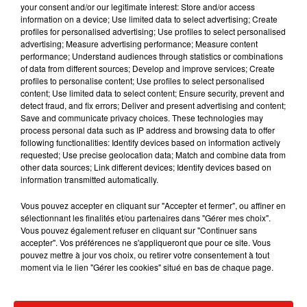
de réservation.
your consent and/or our legitimate interest: Store and/or access
information on a device; Use limited data to select advertising; Create
profiles for personalised advertising; Use profiles to select personalised
advertising; Measure advertising performance; Measure content
performance; Understand audiences through statistics or combinations
of data from different sources; Develop and improve services; Create
Musique
profiles to personalise content; Use profiles to select personalised
content; Use limited data to select content; Ensure security, prevent and
detect fraud, and fix errors; Deliver and present advertising and content;
Save and communicate privacy choices. These technologies may
RÜFÜS DU SOL annonce un nouvel
process personal data such as IP address and browsing data to offer
album après sa tournée mondiale
following functionalities: Identify devices based on information actively
7 août 2026
requested; Use precise geolocation data; Match and combine data from
other data sources; Link different devices; Identify devices based on
information transmitted automatically.
Vous pouvez accepter en cliquant sur "Accepter et fermer", ou affiner en
Angèle et Amélie Lens dévoilent leur
sélectionnant les finalités et/ou partenaires dans "Gérer mes choix".
collaboration tant attendue
Vous pouvez également refuser en cliquant sur "Continuer sans
7 août 2026
accepter". Vos préférences ne s'appliqueront que pour ce site. Vous
pouvez mettre à jour vos choix, ou retirer votre consentement à tout
moment via le lien "Gérer les cookies" situé en bas de chaque page.
Il y a 10 ans, DJ Snake changeait de