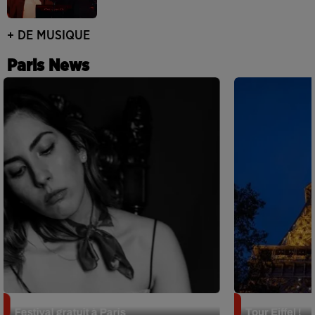
+ DE MUSIQUE
Paris News
Netflix lance un immense Book
Des DJ sets au
Festival gratuit à Paris
Tour Eiffel !