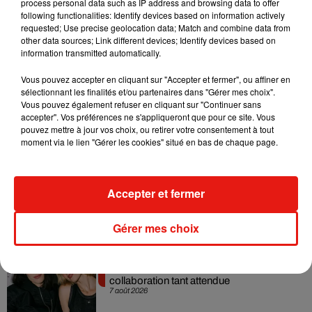
process personal data such as IP address and browsing data to offer
following functionalities: Identify devices based on information actively
requested; Use precise geolocation data; Match and combine data from
other data sources; Link different devices; Identify devices based on
information transmitted automatically.
Vous pouvez accepter en cliquant sur "Accepter et fermer", ou affiner en
sélectionnant les finalités et/ou partenaires dans "Gérer mes choix".
Vous pouvez également refuser en cliquant sur "Continuer sans
accepter". Vos préférences ne s'appliqueront que pour ce site. Vous
Musique
pouvez mettre à jour vos choix, ou retirer votre consentement à tout
moment via le lien "Gérer les cookies" situé en bas de chaque page.
RÜFÜS DU SOL annonce un nouvel
album après sa tournée mondiale
Accepter et fermer
7 août 2026
Gérer mes choix
Angèle et Amélie Lens dévoilent leur
collaboration tant attendue
7 août 2026