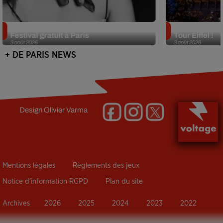
Netflix lance un immense Book
Des DJ sets au
Festival gratuit à Paris
Tour Eiffel !
3 août 2026
3 août 2026
+ DE PARIS NEWS
Design
Olivier Varma
Mentions légales
Règlements des jeux
Notice d’information RGPD
Plan du site
Archives
2026
2025
2024
2023
2022