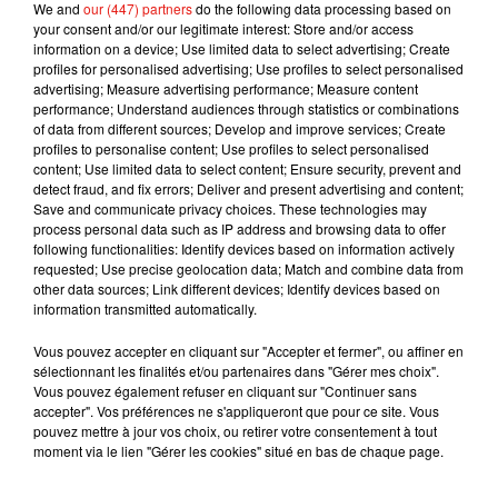
We and
our (447) partners
do the following data processing based on
your consent and/or our legitimate interest: Store and/or access
information on a device; Use limited data to select advertising; Create
profiles for personalised advertising; Use profiles to select personalised
advertising; Measure advertising performance; Measure content
performance; Understand audiences through statistics or combinations
of data from different sources; Develop and improve services; Create
profiles to personalise content; Use profiles to select personalised
Musique
content; Use limited data to select content; Ensure security, prevent and
detect fraud, and fix errors; Deliver and present advertising and content;
Save and communicate privacy choices. These technologies may
process personal data such as IP address and browsing data to offer
RÜFÜS DU SOL annonce un nouvel
following functionalities: Identify devices based on information actively
album après sa tournée mondiale
requested; Use precise geolocation data; Match and combine data from
7 août 2026
other data sources; Link different devices; Identify devices based on
information transmitted automatically.
Vous pouvez accepter en cliquant sur "Accepter et fermer", ou affiner en
sélectionnant les finalités et/ou partenaires dans "Gérer mes choix".
Angèle et Amélie Lens dévoilent leur
Vous pouvez également refuser en cliquant sur "Continuer sans
collaboration tant attendue
accepter". Vos préférences ne s'appliqueront que pour ce site. Vous
7 août 2026
pouvez mettre à jour vos choix, ou retirer votre consentement à tout
moment via le lien "Gérer les cookies" situé en bas de chaque page.