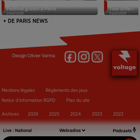
Netflix lance un immense Book
Des DJ sets au
Festival gratuit à Paris
Tour Eiffel !
3 août 2026
3 août 2026
+ DE PARIS NEWS
Design
Olivier Varma
Mentions légales
Règlements des jeux
Notice d’information RGPD
Plan du site
Archives
2026
2025
2024
2023
2022
Live :
National
Webradios
Podcasts