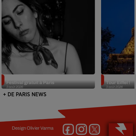
Netflix lance un immense Book
Des DJ sets au
Festival gratuit à Paris
Tour Eiffel !
3 août 2026
3 août 2026
+ DE PARIS NEWS
Design
Olivier Varma