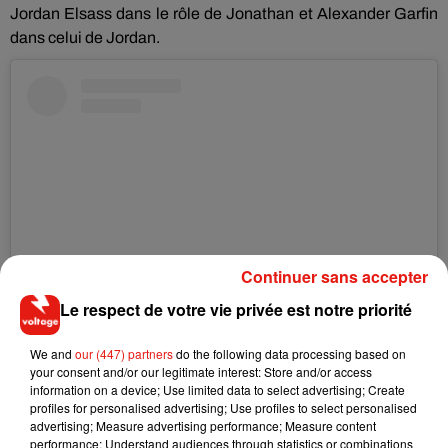
Jordan Elsass dans le rôle de Jonathan et Alexander Garfin
dans celui de Jordan.
Continuer sans accepter
Le respect de votre vie privée est notre priorité
Voir cette publication sur Instagram
We and
our (447) partners
do the following data processing based on
your consent and/or our legitimate interest: Store and/or access
Une publication partagée par Tyler Hoechlin (@tylerhoechlin)
le
9 
information on a device; Use limited data to select advertising; Create
profiles for personalised advertising; Use profiles to select personalised
advertising; Measure advertising performance; Measure content
performance; Understand audiences through statistics or combinations