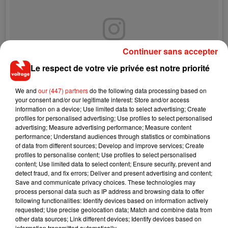
Continuer sans accepter
Le respect de votre vie privée est notre priorité
We and
our (447) partners
do the following data processing based on
your consent and/or our legitimate interest: Store and/or access
information on a device; Use limited data to select advertising; Create
profiles for personalised advertising; Use profiles to select personalised
advertising; Measure advertising performance; Measure content
performance; Understand audiences through statistics or combinations
Sultry pop magic from this dreamy almost-birthday-girl
of data from different sources; Develop and improve services; Create
profiles to personalise content; Use profiles to select personalised
??????????????????????????????????????????????????
content; Use limited data to select content; Ensure security, prevent and
??
detect fraud, and fix errors; Deliver and present advertising and content;
Save and communicate privacy choices. These technologies may
Une publication partagée par Taylor Swift (@taylorswift) le
13 Juil. 2017 à 7h46 PDT
process personal data such as IP address and browsing data to offer
following functionalities: Identify devices based on information actively
requested; Use precise geolocation data; Match and combine data from
other data sources; Link different devices; Identify devices based on
information transmitted automatically.