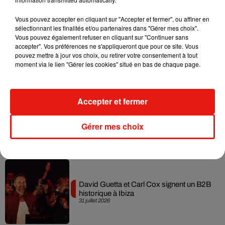
Musique
Vous pouvez accepter en cliquant sur "Accepter et fermer", ou affiner en
sélectionnant les finalités et/ou partenaires dans "Gérer mes choix".
Vous pouvez également refuser en cliquant sur "Continuer sans
accepter". Vos préférences ne s'appliqueront que pour ce site. Vous
Fred again.. et Latin Mafia dévoilent enfin
pouvez mettre à jour vos choix, ou retirer votre consentement à tout
leur mixtape créée en...
moment via le lien "Gérer les cookies" situé en bas de chaque page.
3 août 2026
Accepter et fermer
Swedish House Mafia et Lykke Li
Gérer mes choix
dévoilent « Happiness Is So Sad »
31 juillet 2026
David Guetta et Carl Cox signent un B2B
historique à Ibiza
31 juillet 2026