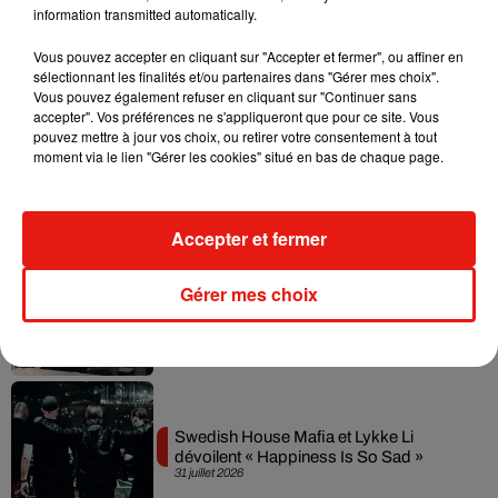
information transmitted automatically.
Vous pouvez accepter en cliquant sur "Accepter et fermer", ou affiner en
Musique
sélectionnant les finalités et/ou partenaires dans "Gérer mes choix".
Vous pouvez également refuser en cliquant sur "Continuer sans
accepter". Vos préférences ne s'appliqueront que pour ce site. Vous
pouvez mettre à jour vos choix, ou retirer votre consentement à tout
Il y a 10 ans, DJ Snake changeait de
moment via le lien "Gérer les cookies" situé en bas de chaque page.
dimension avec son premier...
6 août 2026
Accepter et fermer
Fred again.. et Latin Mafia dévoilent enfin
Gérer mes choix
leur mixtape créée en...
3 août 2026
Swedish House Mafia et Lykke Li
dévoilent « Happiness Is So Sad »
31 juillet 2026