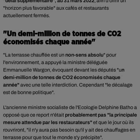
"délai supplémentaire", au 31 mars 2022
, afin d'offrir un
"horizon plus favorable" aux cafés et restaurants
actuellement fermés.
"Un demi-million de tonnes de CO2
économisés chaque année"
"La terrasse chauffée est un
non-sens absolu
" pour
l'environnement, a appuyé la ministre déléguée
Emmanuelle Wargon, évoquant devant les députés "u
n
demi-million de tonnes de CO2 économisés chaque
année"
avec une telle interdiction. Cependant "le décalage
est de bonne politique".
L'ancienne ministre socialiste de l'Ecologie Delphine Batho a
opposé que ce report n'était
probablement pas "la principale
mesure attendue par les restaurateurs"
et que le jour où ils
rouvriront, "il n'y aura pas besoin qu'il y ait des chauffages en
terrasse pour que tout le monde s'y précipite".