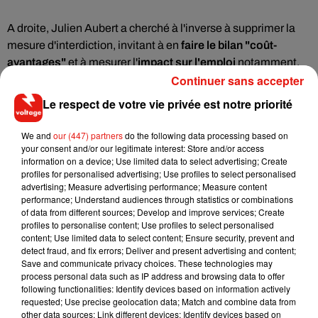
A droite, Julien Aubert a cherché à l'inverse à supprimer la
mesure d'interdiction, invitant à en
faire le bilan "coût-
avantages"
et à mesurer l'
impact sur l'emploi
notamment.
Continuer sans accepter
Une interdiction maintenue, localement
Le respect de votre vie privée est notre priorité
Les municipalités peuvent déjà
interdire
ces terrasses
We and
our (447) partners
do the following data processing based on
your consent and/or our legitimate interest: Store and/or access
chauffées
localement
.
Rennes
a été la première métropole
information on a device; Use limited data to select advertising; Create
de France à les bannir
début 2020
.
profiles for personalised advertising; Use profiles to select personalised
advertising; Measure advertising performance; Measure content
performance; Understand audiences through statistics or combinations
Le projet de loi climat est attendu en première lecture dans
of data from different sources; Develop and improve services; Create
l'hémicycle de l'Assemblée fin mars.
profiles to personalise content; Use profiles to select personalised
content; Use limited data to select content; Ensure security, prevent and
detect fraud, and fix errors; Deliver and present advertising and content;
Save and communicate privacy choices. These technologies may
process personal data such as IP address and browsing data to offer
(Avec AFP)
following functionalities: Identify devices based on information actively
requested; Use precise geolocation data; Match and combine data from
other data sources; Link different devices; Identify devices based on