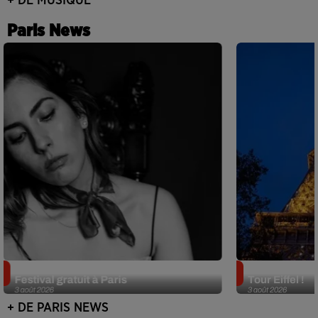
+ DE MUSIQUE
Paris News
Netflix lance un immense Book
Des DJ sets au
Festival gratuit à Paris
Tour Eiffel !
3 août 2026
3 août 2026
+ DE PARIS NEWS