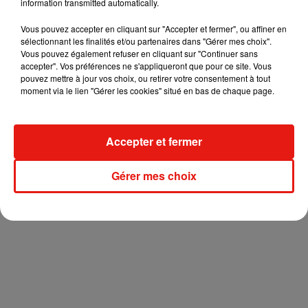
information transmitted automatically.
superbe. »
Vous pouvez accepter en cliquant sur "Accepter et fermer", ou affiner en
Le moment fatidique des résultats arrive : le public soutient
sélectionnant les finalités et/ou partenaires dans "Gérer mes choix".
Frédéric Longbois
et Mika sauve
Casanova
.
Vous pouvez également refuser en cliquant sur "Continuer sans
accepter". Vos préférences ne s'appliqueront que pour ce site. Vous
pouvez mettre à jour vos choix, ou retirer votre consentement à tout
moment via le lien "Gérer les cookies" situé en bas de chaque page.
Accepter et fermer
Gérer mes choix