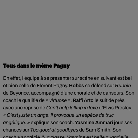
Tous dans le même Pagny
En effet, l’équipe à se presenter sur scéne en suivant est bel
et bien celle de Florent Pagny.
Hobbs
se défend sur
Runnin
de Beyonce, accompagné d’une chorale et de danseurs. Son
coach le qualifie de «
virtuose
».
Raffi Arto
le suit de près
avec une reprise de
Can’t help falling in love
d’Elvis Presley.
« C'est juste un ange. Il provoque un espèce de truc
angélique. »
explique son coach.
Yasmine Ammari
joue ses
chances sur
Too good at goodbyes
de Sam Smith. Son
coach a apprécié. "
La classe. Yasmine est belle quand elle