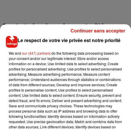
Pour toutes les mères qui nous ont quittés
Continuer sans accepter
L’équipe de Mika envahit à son tour la scène. Et c’est
Le respect de votre vie privée est notre priorité
Frédéric Longbois
qui subjugue à nouveau le public avec
une reprise pleine d’émotion dédiée à sa mère décédée de
We and
our (447) partners
do the following data processing based on
your consent and/or our legitimate interest: Store and/or access
Je voulais te dire que je t’attends
de Michel Jonasz.
information on a device; Use limited data to select advertising; Create
Standing ovation bien méritée pour le chanteur de 54 ans.
profiles for personalised advertising; Use profiles to select personalised
"
Moi, je voulais vous dire que vous m'avez totalement émue.
advertising; Measure advertising performance; Measure content
performance; Understand audiences through statistics or combinations
Je pense qu'il y a des téléspectateurs derrière le téléphone
of data from different sources; Develop and improve services; Create
qui vous attendent.",
lui confie Zazie avec des papillons dans
profiles to personalise content; Use profiles to select personalised
la voix.
Guillaume
a la lourde tâche de passer après en
content; Use limited data to select content; Ensure security, prevent and
detect fraud, and fix errors; Deliver and present advertising and content;
reprenant
Let’s dance
de David Bowie. «
Je n'attendais pas
Save and communicate privacy choices. These technologies may
toutes ces couleurs. L'arc-en-ciel qui sort de toi ! C'est
process personal data such as IP address and browsing data to offer
élégant.
» le complimente Mika. C’est enfin
Casanova
qui
following functionalities: Identify devices based on information actively
requested; Use precise geolocation data; Match and combine data from
clôture ce tour de chant avec
Le chanteur
de Daniel
other data sources; Link different devices; Identify devices based on
Balavoine. Son coach est conquis. «
Ta performance était