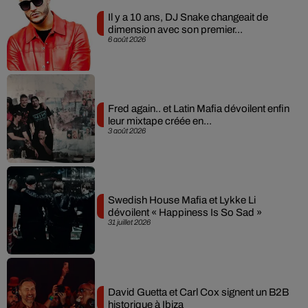
Il y a 10 ans, DJ Snake changeait de
dimension avec son premier...
6 août 2026
Fred again.. et Latin Mafia dévoilent enfin
leur mixtape créée en...
3 août 2026
Swedish House Mafia et Lykke Li
dévoilent « Happiness Is So Sad »
31 juillet 2026
David Guetta et Carl Cox signent un B2B
historique à Ibiza