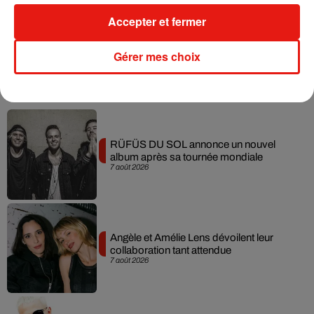
inscriptions pour le casting sont toujours ouvertes
Accepter et fermer
sur
MYTF1.fr
!
Gérer mes choix
Musique
RÜFÜS DU SOL annonce un nouvel
album après sa tournée mondiale
7 août 2026
Angèle et Amélie Lens dévoilent leur
collaboration tant attendue
7 août 2026