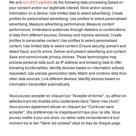
We and
our (447) partners
do the following data processing based on
pour l’avoir
. D’ailleurs tout le monde est du même avis :
il est
your consent and/or our legitimate interest: Store and/or access
sexy, poli, sympa…
à la différence d’un Julien Clerc qui
information on a device; Use limited data to select advertising; Create
profiles for personalised advertising; Use profiles to select personalised
n’avait pas donné satisfaction",
continue la source à nos
advertising; Measure advertising performance; Measure content
confrères de
Gala.
De son côté, Lara Fabian connait bien le
performance; Understand audiences through statistics or combinations
concept de l'émission car elle a été coach pendant 2
of data from different sources; Develop and improve services; Create
profiles to personalise content; Use profiles to select personalised
ans dans "La Voix", la version québécoise de
The Voice
, dont
content; Use limited data to select content; Ensure security, prevent and
elle a remporté la dernière édition avec sa finaliste. Pareil
detect fraud, and fix errors; Deliver and present advertising and content;
pour la chanteuse Amel Bent qui s'est merveilleusement
Save and communicate privacy choices. These technologies may
process personal data such as IP address and browsing data to offer
faite remarquer après deux saisons exceptionnelles en tant
following functionalities: Identify devices based on information actively
que coach dans
The Voice kids
. Enfin, Pascal Obispo, quant
requested; Use precise geolocation data; Match and combine data from
à lui, fait son grand retour sur le plateau de
The Voice
. En
other data sources; Link different devices; Identify devices based on
information transmitted automatically.
effet, le chanteur avait marqué de son empreinte la saison 7
de l'émission. Fort d’une tournée triomphale à travers toute
Vous pouvez accepter en cliquant sur "Accepter et fermer", ou affiner en
la France où il déploie sur scène toute son énergie, il revient
sélectionnant les finalités et/ou partenaires dans "Gérer mes choix".
Vous pouvez également refuser en cliquant sur "Continuer sans
en grande forme avec la ferme intention de gagner.
accepter". Vos préférences ne s'appliqueront que pour ce site. Vous
pouvez mettre à jour vos choix, ou retirer votre consentement à tout
Si les équipes d’Itv Studios France préparent activement
moment via le lien "Gérer les cookies" situé en bas de chaque page.
cette saison 9 qui réserve encore de nombreuses surprises
aux téléspectateurs, avis à tous les chanteurs : les