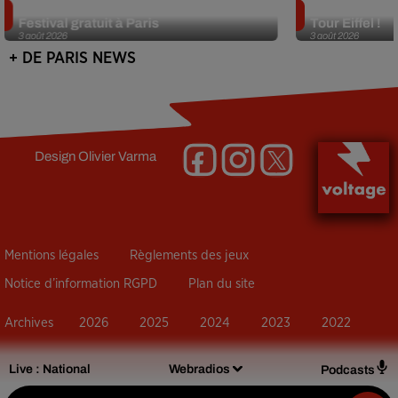
Netflix lance un immense Book
Des DJ sets au
Festival gratuit à Paris
Tour Eiffel !
3 août 2026
3 août 2026
+ DE PARIS NEWS
Design
Olivier Varma
Mentions légales
Règlements des jeux
Notice d’information RGPD
Plan du site
Archives
2026
2025
2024
2023
2022
Live :
National
Webradios
Podcasts