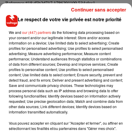
Continuer sans accepter
Le respect de votre vie privée est notre priorité
#TheVoice
"Pour moi, c'est quelque chose qui ne peut pas se passer"
We and
our (447) partners
do the following data processing based on
�xܱ
your consent and/or our legitimate interest: Store and/or access
Visiblement, on n'est pas d'accord entre
@LFabianOfficial
information on a device; Use limited data to select advertising; Create
et
@ObispoPascal
'�️
profiles for personalised advertising; Use profiles to select personalised
advertising; Measure advertising performance; Measure content
Demain, les Battles se poursuivent dès 21h05 sur
@TF1
et
performance; Understand audiences through statistics or combinations
@MYTF1
!
pic.twitter.com/dDUtKsqVV4
of data from different sources; Develop and improve services; Create
profiles to personalise content; Use profiles to select personalised
— The Voice Officiel (@TheVoice_TF1)
March 13, 2020
content; Use limited data to select content; Ensure security, prevent and
detect fraud, and fix errors; Deliver and present advertising and content;
Save and communicate privacy choices. These technologies may
process personal data such as IP address and browsing data to offer
following functionalities: Identify devices based on information actively
Musique
requested; Use precise geolocation data; Match and combine data from
other data sources; Link different devices; Identify devices based on
information transmitted automatically.
RÜFÜS DU SOL annonce un nouvel
Vous pouvez accepter en cliquant sur "Accepter et fermer", ou affiner en
album après sa tournée mondiale
sélectionnant les finalités et/ou partenaires dans "Gérer mes choix".
7 août 2026