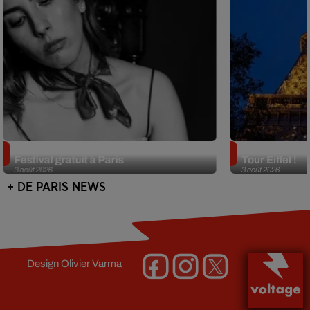
Netflix lance un immense Book
Des DJ sets au
Festival gratuit à Paris
Tour Eiffel !
3 août 2026
3 août 2026
+ DE PARIS NEWS
Design
Olivier Varma