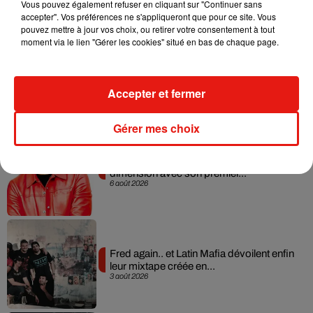
Vous pouvez également refuser en cliquant sur "Continuer sans
accepter". Vos préférences ne s'appliqueront que pour ce site. Vous
pouvez mettre à jour vos choix, ou retirer votre consentement à tout
moment via le lien "Gérer les cookies" situé en bas de chaque page.
Angèle et Amélie Lens dévoilent leur
collaboration tant attendue
Accepter et fermer
7 août 2026
Gérer mes choix
Il y a 10 ans, DJ Snake changeait de
dimension avec son premier...
6 août 2026
Fred again.. et Latin Mafia dévoilent enfin
leur mixtape créée en...
3 août 2026