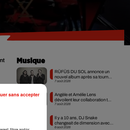
nt
Musique
RÜFÜS DU SOL annonce un
nouvel album après sa tournée
7 août 2026
mondiale
uer sans accepter
Angèle et Amélie Lens
dévoilent leur collaboration tant
7 août 2026
attendue
n
Il y a 10 ans, DJ Snake
changeait de dimension avec
6 août 2026
son premier...
erest: Store and/or