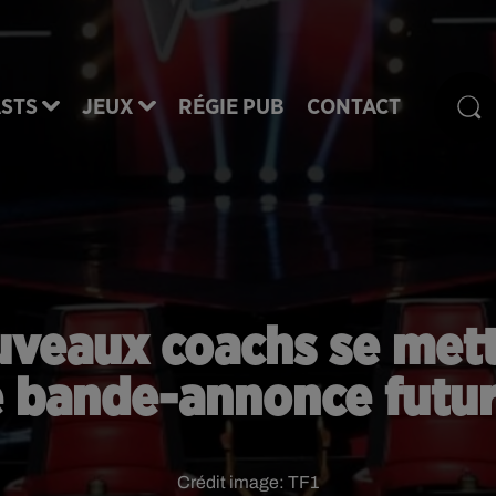
STS
JEUX
RÉGIE PUB
CONTACT
ouveaux coachs se met
 bande-annonce futur
Crédit image:
TF1