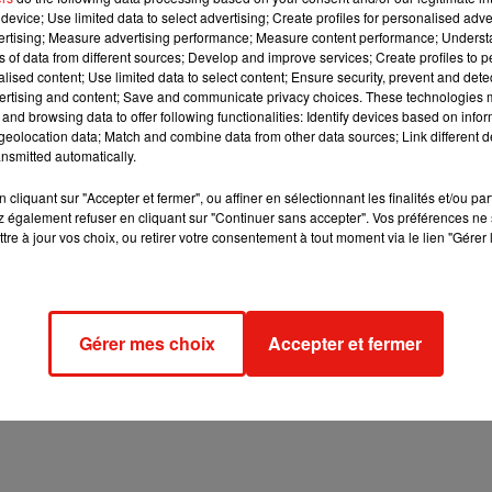
device; Use limited data to select advertising; Create profiles for personalised adver
vertising; Measure advertising performance; Measure content performance; Unders
sions"
, débute la bande-annonce de cette neuvième saison à ven
ns of data from different sources; Develop and improve services; Create profiles to 
 inspirée par l'engouement
alised content; Use limited data to select content; Ensure security, prevent and detect
Star Wars
du moment répandu grâce à 
ertising and content; Save and communicate privacy choices. These technologies
ce
ont choisi de plonger les quatre nouveaux coachs dans un
and browsing data to offer following functionalities: Identify devices based on infor
al Obispo en costume rappelant l'armure de Robocop, Amel Bent
eolocation data; Match and combine data from other data sources; Link different de
iles mécaniques... Le jury a sorti leur plus impressionnantes
nsmitted automatically.
ordinaires"
.
cliquant sur "Accepter et fermer", ou affiner en sélectionnant les finalités et/ou pa
 également refuser en cliquant sur "Continuer sans accepter". Vos préférences ne 
tre à jour vos choix, ou retirer votre consentement à tout moment via le lien "Gérer 
l
@ObispoPascal
et
@nikosaliagas
bientôt sur
@tf1
�S�
Gérer mes choix
Accepter et fermer
019