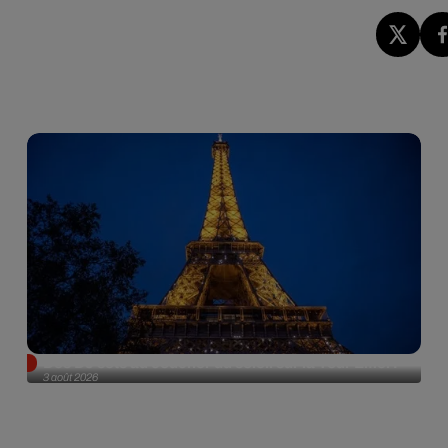
Des DJ sets au coucher du soleil sur la Tour Eiffel !
3 août 2026