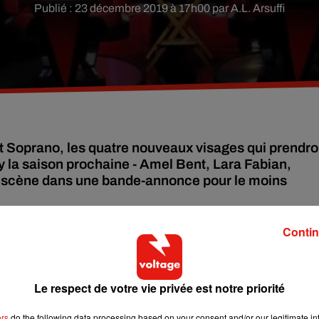
Publié : 23 décembre 2019 à 17h00 par A.L. Arsuffi
 et Soprano, les quatre nouveaux visages qui prendro
ry la saison prochaine - Amel Bent, Lara Fabian,
n scène dans une bande-annonce pour le moins
Contin
t Julien Clerc, à la fin de la huitième saison de
The
laçants. Ainsi,
pour la neuvième saison de la mythique émissio
 Obispo ont été choisi pour prendre place dans le jury
.
"Ces
Le respect de votre vie privée est notre priorité
 chanson française. Ils sont en adéquation avec les valeurs
. Et je suis heureux de les accueillir"
, avait alors déclaré le
ers
do the following data processing based on your consent and/or our legitimate int