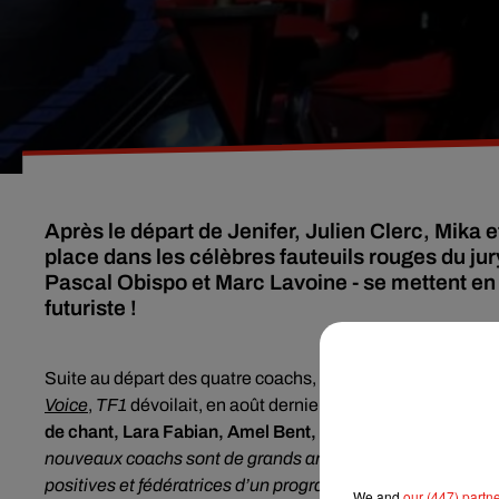
Après le départ de Jenifer, Julien Clerc, Mika
place dans les célèbres fauteuils rouges du ju
Pascal Obispo et Marc Lavoine - se mettent e
futuriste !
Suite au départ des quatre coachs, Jenifer, Mika, Soprano e
Voice
,
TF1
dévoilait, en août dernier, ses prestigieux remp
de chant, Lara Fabian, Amel Bent, Marc Lavoine et Pascal
nouveaux coachs sont de grands artistes qui ont marqué la
positives et fédératrices d’un programme tel que 'The Voice'
We and
our (447) partn