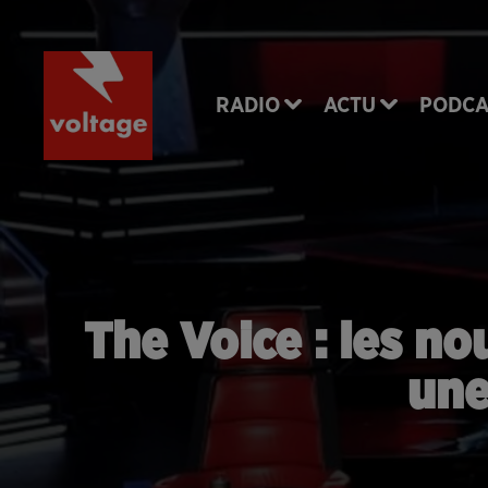
RADIO
ACTU
PODCA
The Voice : les n
une