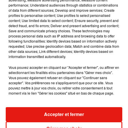
performance; Understand audiences through statistics or combinations
of data from different sources; Develop and improve services; Create
profiles to personalise content; Use profiles to select personalised
content; Use limited data to select content; Ensure security, prevent and
detect fraud, and fix errors; Deliver and present advertising and content;
Save and communicate privacy choices. These technologies may
process personal data such as IP address and browsing data to offer
following functionalities: Identify devices based on information actively
requested; Use precise geolocation data; Match and combine data from
other data sources; Link different devices; Identify devices based on
information transmitted automatically.
Rendez-vous, samedi prochain à
Vous pouvez accepter en cliquant sur "Accepter et fermer", ou affiner en
partir de 21 h 05 sur TF1 pour la suite
sélectionnant les finalités et/ou partenaires dans "Gérer mes choix".
Vous pouvez également refuser en cliquant sur "Continuer sans
des Auditions à l’aveugle de la saison
accepter". Vos préférences ne s'appliqueront que pour ce site. Vous
pouvez mettre à jour vos choix, ou retirer votre consentement à tout
10 de The Voice.
moment via le lien "Gérer les cookies" situé en bas de chaque page.
Accepter et fermer
Musique