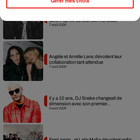
Gérer mes choix
RÜFÜS DU SOL annonce un nouvel
album après sa tournée mondiale
7 août 2026
Angèle et Amélie Lens dévoilent leur
collaboration tant attendue
7 août 2026
Il y a 10 ans, DJ Snake changeait de
dimension avec son premier...
6 août 2026
Fred again.. et Latin Mafia dévoilent enfin