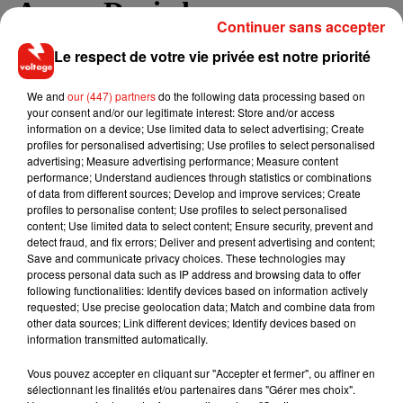
Continuer sans accepter
Le respect de votre vie privée est notre priorité
We and
our (447) partners
do the following data processing based on
your consent and/or our legitimate interest: Store and/or access
information on a device; Use limited data to select advertising; Create
profiles for personalised advertising; Use profiles to select personalised
EQUIPE MARC LAVOINE
advertising; Measure advertising performance; Measure content
performance; Understand audiences through statistics or combinations
Jim Bauer, Arthur et Tarik
of data from different sources; Develop and improve services; Create
profiles to personalise content; Use profiles to select personalised
content; Use limited data to select content; Ensure security, prevent and
detect fraud, and fix errors; Deliver and present advertising and content;
Save and communicate privacy choices. These technologies may
process personal data such as IP address and browsing data to offer
following functionalities: Identify devices based on information actively
requested; Use precise geolocation data; Match and combine data from
other data sources; Link different devices; Identify devices based on
information transmitted automatically.
Vous pouvez accepter en cliquant sur "Accepter et fermer", ou affiner en
sélectionnant les finalités et/ou partenaires dans "Gérer mes choix".