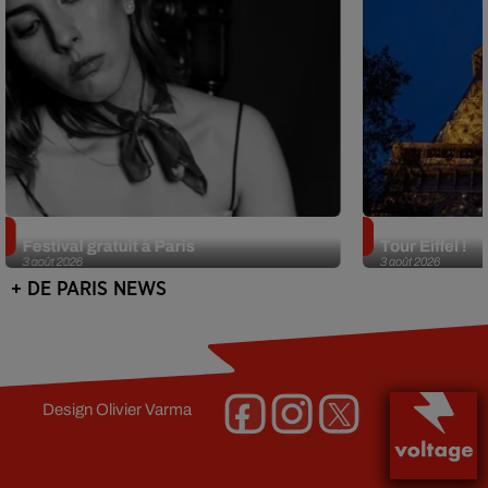
Netflix lance un immense Book
Des DJ sets au
Festival gratuit à Paris
Tour Eiffel !
3 août 2026
3 août 2026
+ DE PARIS NEWS
Design
Olivier Varma