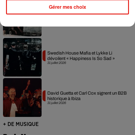
Gérer mes choix
Fred again.. et Latin Mafia dévoilent enfin
leur mixtape créée en...
3 août 2026
Swedish House Mafia et Lykke Li
dévoilent « Happiness Is So Sad »
31 juillet 2026
David Guetta et Carl Cox signent un B2B
historique à Ibiza
31 juillet 2026
+ DE MUSIQUE