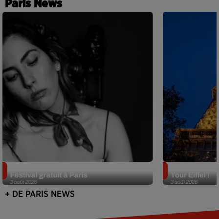
Paris News
Netflix lance un immense Book
Des DJ sets au
Festival gratuit à Paris
Tour Eiffel !
3 août 2026
3 août 2026
+ DE PARIS NEWS