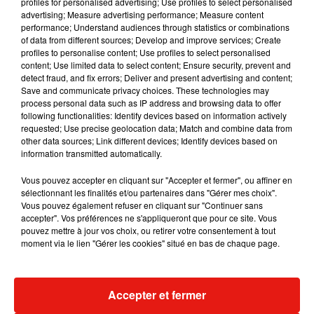
profiles for personalised advertising; Use profiles to select personalised
Musique
advertising; Measure advertising performance; Measure content
performance; Understand audiences through statistics or combinations
of data from different sources; Develop and improve services; Create
profiles to personalise content; Use profiles to select personalised
RÜFÜS DU SOL annonce un nouvel
content; Use limited data to select content; Ensure security, prevent and
album après sa tournée mondiale
detect fraud, and fix errors; Deliver and present advertising and content;
7 août 2026
Save and communicate privacy choices. These technologies may
process personal data such as IP address and browsing data to offer
following functionalities: Identify devices based on information actively
requested; Use precise geolocation data; Match and combine data from
other data sources; Link different devices; Identify devices based on
information transmitted automatically.
Angèle et Amélie Lens dévoilent leur
collaboration tant attendue
Vous pouvez accepter en cliquant sur "Accepter et fermer", ou affiner en
7 août 2026
sélectionnant les finalités et/ou partenaires dans "Gérer mes choix".
Vous pouvez également refuser en cliquant sur "Continuer sans
accepter". Vos préférences ne s'appliqueront que pour ce site. Vous
pouvez mettre à jour vos choix, ou retirer votre consentement à tout
moment via le lien "Gérer les cookies" situé en bas de chaque page.
Il y a 10 ans, DJ Snake changeait de
dimension avec son premier...
6 août 2026
Accepter et fermer