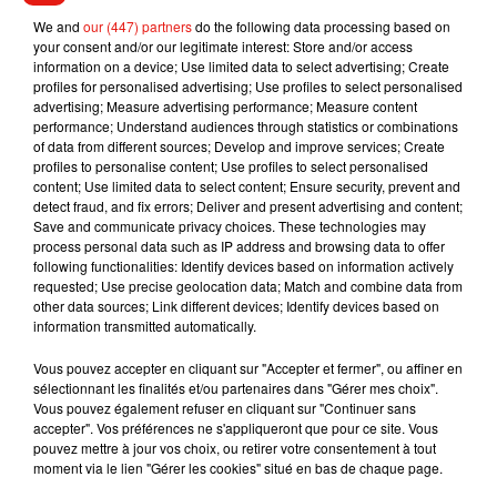
We and
our (447) partners
do the following data processing based on
your consent and/or our legitimate interest: Store and/or access
information on a device; Use limited data to select advertising; Create
(Avec AFP)
profiles for personalised advertising; Use profiles to select personalised
advertising; Measure advertising performance; Measure content
performance; Understand audiences through statistics or combinations
of data from different sources; Develop and improve services; Create
profiles to personalise content; Use profiles to select personalised
Musique
content; Use limited data to select content; Ensure security, prevent and
detect fraud, and fix errors; Deliver and present advertising and content;
Save and communicate privacy choices. These technologies may
process personal data such as IP address and browsing data to offer
following functionalities: Identify devices based on information actively
RÜFÜS DU SOL annonce un nouvel
requested; Use precise geolocation data; Match and combine data from
album après sa tournée mondiale
7 août 2026
other data sources; Link different devices; Identify devices based on
information transmitted automatically.
Vous pouvez accepter en cliquant sur "Accepter et fermer", ou affiner en
sélectionnant les finalités et/ou partenaires dans "Gérer mes choix".
Vous pouvez également refuser en cliquant sur "Continuer sans
Angèle et Amélie Lens dévoilent leur
accepter". Vos préférences ne s'appliqueront que pour ce site. Vous
collaboration tant attendue
pouvez mettre à jour vos choix, ou retirer votre consentement à tout
7 août 2026
moment via le lien "Gérer les cookies" situé en bas de chaque page.