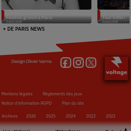
Netflix lance un immense Book
Des DJ sets au
Festival gratuit à Paris
Tour Eiffel !
3 août 2026
3 août 2026
+ DE PARIS NEWS
Design
Olivier Varma
Mentions légales
Règlements des jeux
Notice d’information RGPD
Plan du site
Archives
2026
2025
2024
2023
2022