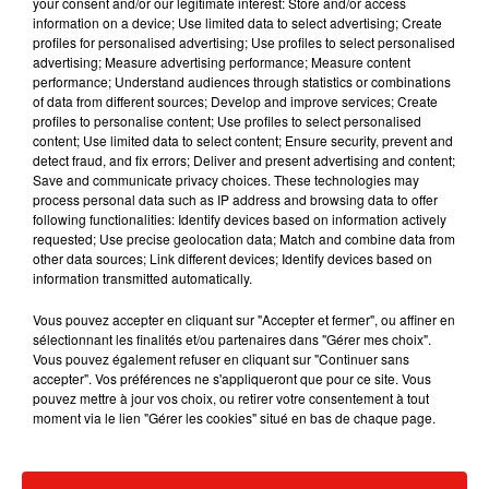
your consent and/or our legitimate interest: Store and/or access
information on a device; Use limited data to select advertising; Create
profiles for personalised advertising; Use profiles to select personalised
advertising; Measure advertising performance; Measure content
performance; Understand audiences through statistics or combinations
Musique
of data from different sources; Develop and improve services; Create
profiles to personalise content; Use profiles to select personalised
content; Use limited data to select content; Ensure security, prevent and
detect fraud, and fix errors; Deliver and present advertising and content;
RÜFÜS DU SOL annonce un nouvel
Save and communicate privacy choices. These technologies may
album après sa tournée mondiale
process personal data such as IP address and browsing data to offer
7 août 2026
following functionalities: Identify devices based on information actively
requested; Use precise geolocation data; Match and combine data from
other data sources; Link different devices; Identify devices based on
information transmitted automatically.
Vous pouvez accepter en cliquant sur "Accepter et fermer", ou affiner en
Angèle et Amélie Lens dévoilent leur
sélectionnant les finalités et/ou partenaires dans "Gérer mes choix".
collaboration tant attendue
Vous pouvez également refuser en cliquant sur "Continuer sans
7 août 2026
accepter". Vos préférences ne s'appliqueront que pour ce site. Vous
pouvez mettre à jour vos choix, ou retirer votre consentement à tout
moment via le lien "Gérer les cookies" situé en bas de chaque page.
Il y a 10 ans, DJ Snake changeait de
dimension avec son premier...