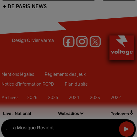
+ DE PARIS NEWS
Design
Olivier Varma
Mentions légales
Règlements des jeux
Notice d’information RGPD
Plan du site
Archives
2026
2025
2024
2023
2022
Live :
National
Webradios
Podcasts
La Musique Revient
-