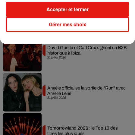
Swedish House Mafia et Lykke Li
Accepter et fermer
dévoilent « Happiness Is So Sad »
31 juillet 2026
Gérer mes choix
David Guetta et Carl Cox signent un B2B
historique à Ibiza
31 juillet 2026
Angèle officialise la sortie de "Run" avec
Amelie Lens
31 juillet 2026
Tomorrowland 2026 : le Top 10 des
titres les plus joués