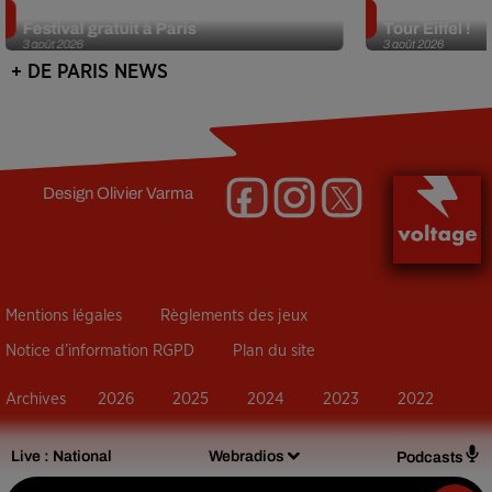
Netflix lance un immense Book
Des DJ sets au
Festival gratuit à Paris
Tour Eiffel !
3 août 2026
3 août 2026
+ DE PARIS NEWS
Design
Olivier Varma
Mentions légales
Règlements des jeux
Notice d’information RGPD
Plan du site
Archives
2026
2025
2024
2023
2022
Live :
National
Webradios
Podcasts