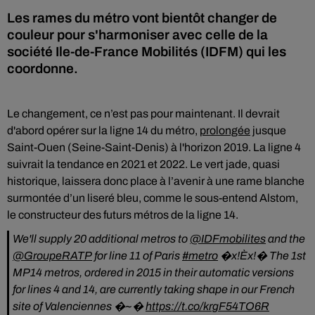
Les rames du métro vont bientôt changer de
couleur pour s'harmoniser avec celle de la
société Ile-de-France Mobilités (IDFM) qui les
coordonne.
Le changement, ce n’est pas pour maintenant. Il devrait
d'abord opérer sur la ligne 14 du métro,
prolongée
jusque
Saint-Ouen (Seine-Saint-Denis) à l'horizon 2019. La ligne 4
suivrait la tendance en 2021 et 2022. Le vert jade, quasi
historique, laissera donc place à l’avenir à une rame blanche
surmontée d’un liseré bleu, comme le sous-entend Alstom,
le constructeur des futurs métros de la ligne 14.
We'll supply 20 additional metros to
@IDFmobilites
and the
@GroupeRATP
for line 11 of Paris
#metro
�x!Èx!� The 1st
MP14 metros, ordered in 2015 in their automatic versions
for lines 4 and 14, are currently taking shape in our French
site of Valenciennes �~�
https://t.co/krgF54TO6R