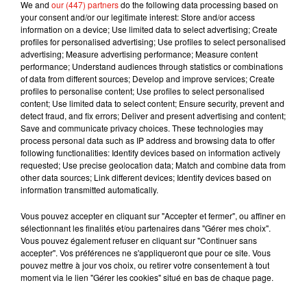
We and
our (447) partners
do the following data processing based on
your consent and/or our legitimate interest: Store and/or access
information on a device; Use limited data to select advertising; Create
profiles for personalised advertising; Use profiles to select personalised
advertising; Measure advertising performance; Measure content
performance; Understand audiences through statistics or combinations
of data from different sources; Develop and improve services; Create
Musique
profiles to personalise content; Use profiles to select personalised
content; Use limited data to select content; Ensure security, prevent and
detect fraud, and fix errors; Deliver and present advertising and content;
Save and communicate privacy choices. These technologies may
process personal data such as IP address and browsing data to offer
Il y a 10 ans, DJ Snake changeait de
following functionalities: Identify devices based on information actively
dimension avec son premier...
requested; Use precise geolocation data; Match and combine data from
6 août 2026
other data sources; Link different devices; Identify devices based on
information transmitted automatically.
Vous pouvez accepter en cliquant sur "Accepter et fermer", ou affiner en
sélectionnant les finalités et/ou partenaires dans "Gérer mes choix".
Fred again.. et Latin Mafia dévoilent enfin
Vous pouvez également refuser en cliquant sur "Continuer sans
leur mixtape créée en...
accepter". Vos préférences ne s'appliqueront que pour ce site. Vous
3 août 2026
pouvez mettre à jour vos choix, ou retirer votre consentement à tout
moment via le lien "Gérer les cookies" situé en bas de chaque page.