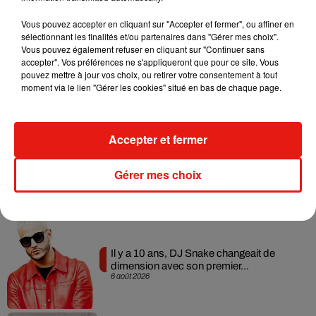
Musique
Vous pouvez accepter en cliquant sur "Accepter et fermer", ou affiner en
sélectionnant les finalités et/ou partenaires dans "Gérer mes choix".
Vous pouvez également refuser en cliquant sur "Continuer sans
accepter". Vos préférences ne s'appliqueront que pour ce site. Vous
RÜFÜS DU SOL annonce un nouvel
pouvez mettre à jour vos choix, ou retirer votre consentement à tout
album après sa tournée mondiale
moment via le lien "Gérer les cookies" situé en bas de chaque page.
7 août 2026
Accepter et fermer
Angèle et Amélie Lens dévoilent leur
Gérer mes choix
collaboration tant attendue
7 août 2026
Il y a 10 ans, DJ Snake changeait de
dimension avec son premier...
6 août 2026