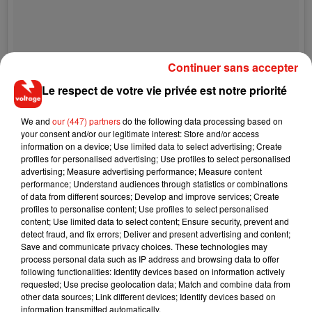
Continuer sans accepter
Le respect de votre vie privée est notre priorité
We and
our (447) partners
do the following data processing based on
your consent and/or our legitimate interest: Store and/or access
information on a device; Use limited data to select advertising; Create
profiles for personalised advertising; Use profiles to select personalised
advertising; Measure advertising performance; Measure content
performance; Understand audiences through statistics or combinations
Petite pensée romantique pour vous souhaiter une bonne
of data from different sources; Develop and improve services; Create
journée �xÊ�SÈxR� Plein d’énormes bisous à tous... ❤️
profiles to personalise content; Use profiles to select personalised
content; Use limited data to select content; Ensure security, prevent and
�xS�x".. et bon dimanche...�xÊ
detect fraud, and fix errors; Deliver and present advertising and content;
Save and communicate privacy choices. These technologies may
Une publication partagée par
Loana
(@loana_karesdanje) le
17 Déc. 2017 à 5h49 PST
process personal data such as IP address and browsing data to offer
following functionalities: Identify devices based on information actively
requested; Use precise geolocation data; Match and combine data from
other data sources; Link different devices; Identify devices based on
information transmitted automatically.