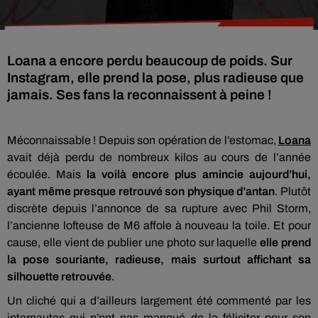
Loana a encore perdu beaucoup de poids. Sur
Instagram, elle prend la pose, plus radieuse que
jamais. Ses fans la reconnaissent à peine !
Méconnaissable !
Depuis son opération de l’estomac,
Loana
avait déjà perdu de nombreux kilos au cours de l’année
écoulée.
Mais
la voilà encore plus amincie aujourd’hui,
ayant même presque retrouvé son physique d’antan
.
Plutôt
discrète depuis l’annonce de sa rupture avec Phil
Storm
,
l’ancienne
lofteuse
de M6 affole à nouveau la toile.
Et pour
cause, elle vient de publier une photo sur laquelle
elle prend
la pose souriante, radieuse, mais surtout affichant sa
silhouette retrouvée
.
Un cliché qui a d’ailleurs largement été commenté par les
internautes qui n’ont pas manqué de la féliciter pour son