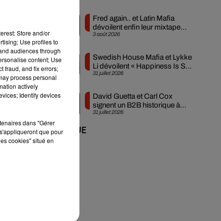
Fred again.. et Latin Mafia
dévoilent enfin leur mixtape
erest: Store and/or
3 août 2026
créée en...
tising; Use profiles to
tand audiences through
Swedish House Mafia et Lykke
personalise content; Use
Li dévoilent « Happiness Is So
 fraud, and fix errors;
x
31 juillet 2026
Sad »
 may process personal
mation actively
vices; Identify devices
David Guetta et Carl Cox
signent un B2B historique à
31 juillet 2026
Ibiza
rtenaires dans "Gérer
+ DE MUSIQUE
s'appliqueront que pour
les cookies" situé en
t,