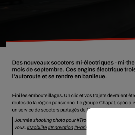
Des nouveaux scooters mi-électriques - mi-the
mois de septembre. Ces engins électrique troi
l'autoroute et se rendre en banlieue.
Fini les embouteillages. Un clic et vos trajets devraient êt
routes de la région parisienne. Le groupe Chapat, spéciali
un service de scooters partagés de 125 cm3 dans la capita
Journée shooting photo pour
#Troopy
. Nos scooters 3 ro
vous.
#Mobilite
#Innovation
#Paris
pic.twitter.com/HyG