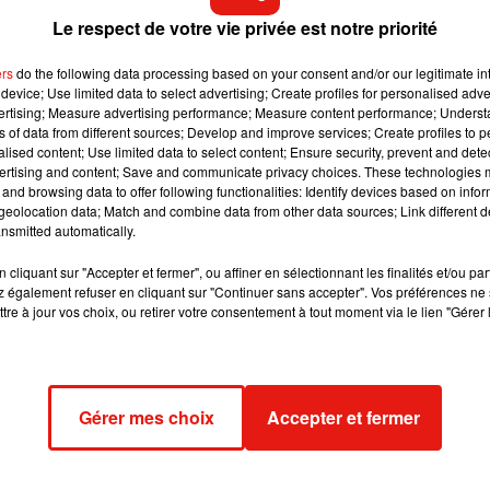
Le respect de votre vie privée est notre priorité
dans un premier temps avec un système sans clef en Ile-de-
ers
do the following data processing based on your consent and/or our legitimate int
our fixer son Smartphone. Pour l’utiliser, il suffit d’être âgé de
device; Use limited data to select advertising; Create profiles for personalised adver
mation 7 heures obligatoire.
vertising; Measure advertising performance; Measure content performance; Unders
ns of data from different sources; Develop and improve services; Create profiles to 
le cas dans la capitale avec d’autres services similaires comme
alised content; Use limited data to select content; Ensure security, prevent and detect
cooters et le redéposer ensuite sur un emplacement destiné au
ertising and content; Save and communicate privacy choices. These technologies
and browsing data to offer following functionalities: Identify devices based on infor
eolocation data; Match and combine data from other data sources; Link different de
nsmitted automatically.
partagés à la hauteur du Grand Paris même si ce sont les 27% de
cliquant sur "Accepter et fermer", ou affiner en sélectionnant les finalités et/ou pa
blés dans un premier temps.
 également refuser en cliquant sur "Continuer sans accepter". Vos préférences ne 
tre à jour vos choix, ou retirer votre consentement à tout moment via le lien "Gérer 
disponible près de chez vous ! �xÈx:�
#Innovation
#Mobilite
Iz3
Gérer mes choix
Accepter et fermer
ien définies pour coller aux habitudes des usagers. Porte Maillo
 l’autre coté du périphérique à Boulogne et d’Issy-les-
s années à venir.