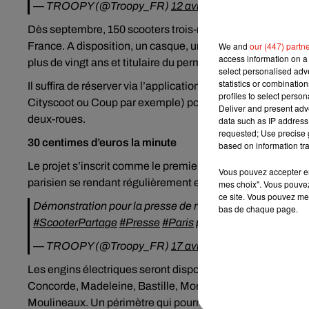
— TROOPY (@Troopy_FR)
12 avril 2018
Dès septembre, 150 scooters trois-roues seront déployés 
We and
our (447) partn
France. A disposition, un casque, un top-case et un support p
access information on a 
plus de vingt ans et titulaire du permis A ou B, avec la for
select personalised ad
statistics or combinatio
Il suffira de réserver via l’application (comme c’est déjà 
profiles to select person
Cityscoot ou Coup par exemple) pour emprunter l’un des s
Deliver and present adv
deux-roues.
data such as IP address 
requested; Use precise g
30 centimes d’euros la minute
based on information tra
Le projet s’inscrit comme le premier service de scooters 
Vous pouvez accepter en 
parisien se rendant régulièrement en banlieue qui sont ci
mes choix". Vous pouvez
ce site. Vous pouvez met
Démonstration pour la presse de nos scooters. Bientôt 
bas de chaque page.
#ScooterPartage
#Presse
#Paris
pic.twitter.com/Qjjl8n0
— TROOPY (@Troopy_FR)
17 avril 2018
Les engins électriques seront disponibles dans des zones b
Concorde, Madeleine, Bastille, Montparnasse, ou encore de
Moulineaux. Un périmètre qui pourrait être étendu dans le