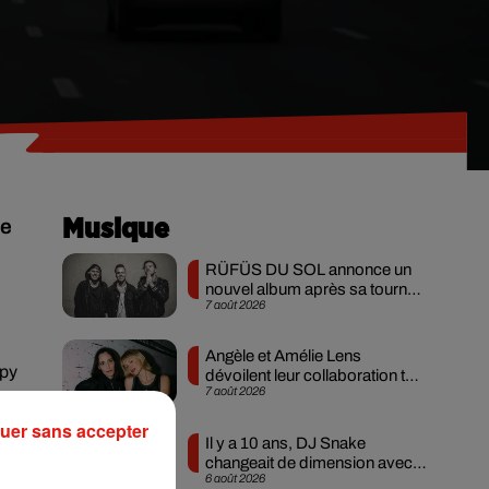
le
Musique
RÜFÜS DU SOL annonce un
nouvel album après sa tournée
7 août 2026
mondiale
Angèle et Amélie Lens
opy
dévoilent leur collaboration tant
7 août 2026
attendue
uer sans accepter
Il y a 10 ans, DJ Snake
changeait de dimension avec
6 août 2026
son premier...