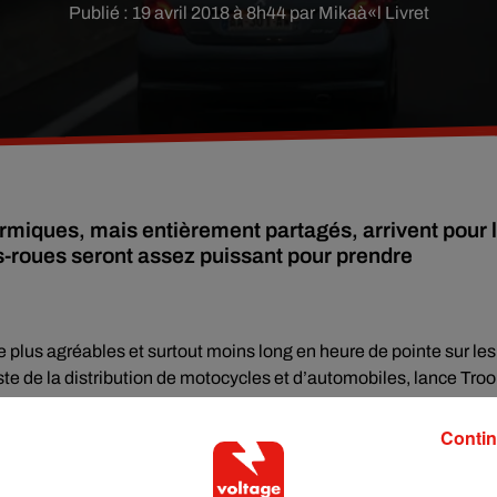
Publié : 19 avril 2018 à 8h44 par Mikaà«l Livret
rmiques, mais entièrement partagés, arrivent pour 
s-roues seront assez puissant pour prendre
re plus agréables et surtout moins long en heure de pointe sur les
ste de la distribution de motocycles et d’automobiles, lance Tro
le.
Contin
ues 125 cm³ à partager arrivent très bientôt à proximité de chez
5oQA9ft