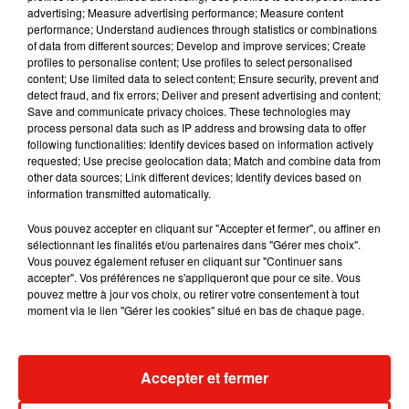
Musique
advertising; Measure advertising performance; Measure content
performance; Understand audiences through statistics or combinations
of data from different sources; Develop and improve services; Create
profiles to personalise content; Use profiles to select personalised
RÜFÜS DU SOL annonce un nouvel
content; Use limited data to select content; Ensure security, prevent and
album après sa tournée mondiale
detect fraud, and fix errors; Deliver and present advertising and content;
7 août 2026
Save and communicate privacy choices. These technologies may
process personal data such as IP address and browsing data to offer
following functionalities: Identify devices based on information actively
requested; Use precise geolocation data; Match and combine data from
other data sources; Link different devices; Identify devices based on
Angèle et Amélie Lens dévoilent leur
information transmitted automatically.
collaboration tant attendue
7 août 2026
Vous pouvez accepter en cliquant sur "Accepter et fermer", ou affiner en
sélectionnant les finalités et/ou partenaires dans "Gérer mes choix".
Vous pouvez également refuser en cliquant sur "Continuer sans
accepter". Vos préférences ne s'appliqueront que pour ce site. Vous
pouvez mettre à jour vos choix, ou retirer votre consentement à tout
moment via le lien "Gérer les cookies" situé en bas de chaque page.
Il y a 10 ans, DJ Snake changeait de
dimension avec son premier...
6 août 2026
Accepter et fermer