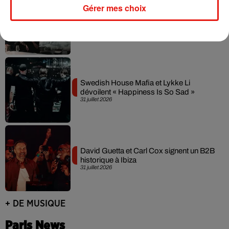
Gérer mes choix
Fred again.. et Latin Mafia dévoilent enfin
leur mixtape créée en...
3 août 2026
Swedish House Mafia et Lykke Li
dévoilent « Happiness Is So Sad »
31 juillet 2026
David Guetta et Carl Cox signent un B2B
historique à Ibiza
31 juillet 2026
+ DE MUSIQUE
Paris News