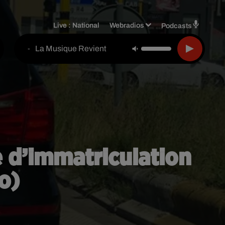
Live :
National
Webradios
Podcasts
La Musique Revient
-
 d’immatriculation
o)