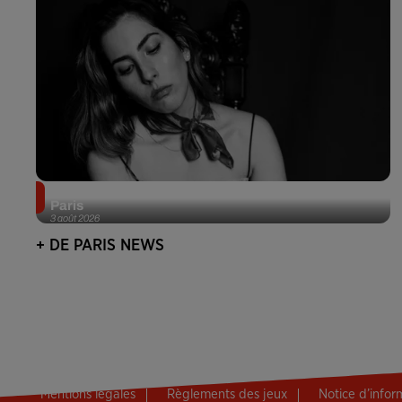
Netflix lance un immense Book Festival gratuit à
Paris
3 août 2026
+ DE PARIS NEWS
Mentions légales
Règlements des jeux
Notice d’info