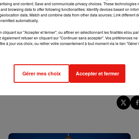
ertising and content; Save and communicate privacy choices. These technologies
and browsing data to offer following functionalities: Identify devices based on infor
/KtDhxGAisE
eolocation data; Match and combine data from other data sources; Link different de
nsmitted automatically.
ire rester anonyme, a déclaré : «
Je n’ai pas de réseaux socia
cliquant sur "Accepter et fermer", ou affiner en sélectionnant les finalités et/ou pa
 également refuser en cliquant sur "Continuer sans accepter". Vos préférences ne 
e je pouvais m’attendre à des réactions et qu’elles seraient souv
tre à jour vos choix, ou retirer votre consentement à tout moment via le lien "Gérer 
especter aux victimes et aux survivants
». Il a ensuite ajouté : «
rasserai pas pour autant de cette plaque d’immatriculation
».
chauffeurs dat ze anderhalve meter afstand moeten houden”
Gérer mes choix
Accepter et fermer