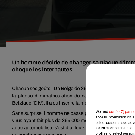
Un homme décide de changer sa plaque d'immatr
choque les internautes.
Chacun ses goûts ! Un Belge de 36 ans a décidé de se faire 
la plaque d’immatriculation de sa belle Mercedes. Aprè
Belgique (DIV), il a pu inscrire la mention « Covid 19 » sur
We and
our (447) partn
Sans surprise, l’homme ne passe pas inaperçu dans les ru
access information on a 
virus ayant fait plus de 365 000 morts dans le monde. En 
select personalised ad
autre automobiliste s’est d’ailleurs empressé de prendre u
statistics or combinatio
profiles to select person
de nombreuses réactions.