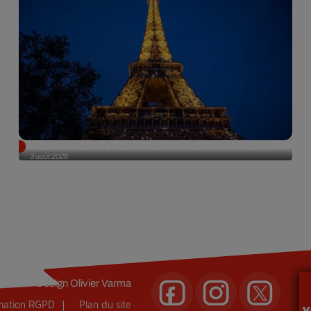
Des DJ sets au coucher du soleil sur la Tour Eiffel !
3 août 2026
Design
Olivier Varma
rmation RGPD
Plan du site