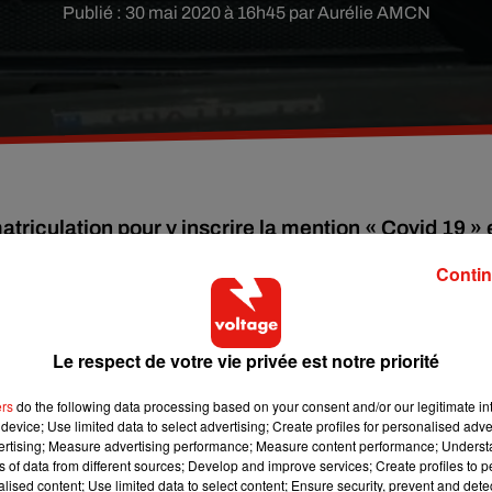
Publié : 30 mai 2020 à 16h45 par Aurélie AMCN
iculation pour y inscrire la mention « Covid 19 » 
Contin
un petit plaisir pour célébrer la fin du confinement : personnali
s avoir contacté le service d’immatriculation des véhicules
Le respect de votre vie privée est notre priorité
 sa plaque.
ers
do the following data processing based on your consent and/or our legitimate int
es de la ville de Wetteren avec sa voiture estampillée du nom
device; Use limited data to select advertising; Create profiles for personalised adver
croisant la route du propriétaire de la Mercedes « Covid 19 »,
vertising; Measure advertising performance; Measure content performance; Unders
ne photo et de la partager sur les réseaux sociaux où elle a susc
ns of data from different sources; Develop and improve services; Create profiles to 
alised content; Use limited data to select content; Ensure security, prevent and detect