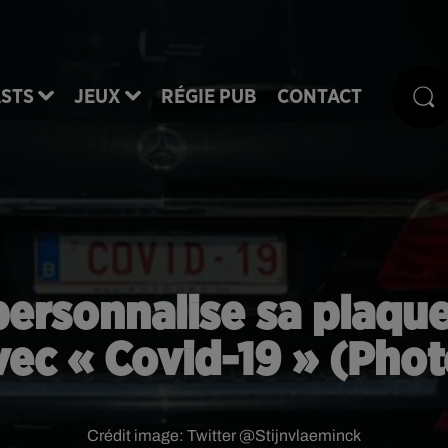
STS
JEUX
RÉGIE PUB
CONTACT
personnalise sa plaque
vec « Covid-19 » (Phot
Crédit image:
Twitter @Stijnvlaeminck