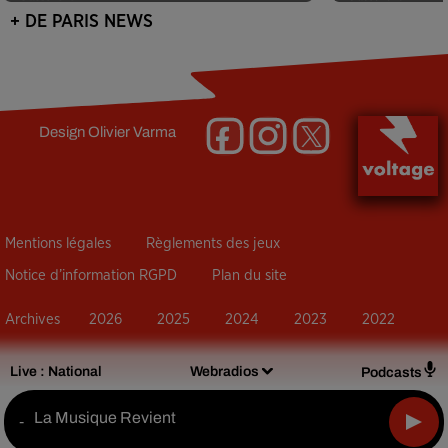
+ DE PARIS NEWS
Design
Olivier Varma
Mentions légales
Règlements des jeux
Notice d’information RGPD
Plan du site
Archives
2026
2025
2024
2023
2022
Live :
National
Webradios
Podcasts
La Musique Revient
-