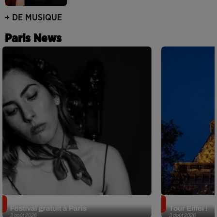
+ DE MUSIQUE
Paris News
Netflix lance un immense Book
Des DJ sets au
Festival gratuit à Paris
Tour Eiffel !
3 août 2026
3 août 2026