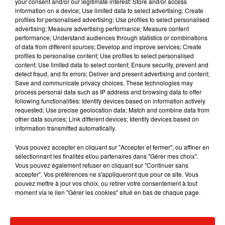
your consent and/or our legitimate interest: Store and/or access
information on a device; Use limited data to select advertising; Create
profiles for personalised advertising; Use profiles to select personalised
advertising; Measure advertising performance; Measure content
performance; Understand audiences through statistics or combinations
Musique
of data from different sources; Develop and improve services; Create
profiles to personalise content; Use profiles to select personalised
content; Use limited data to select content; Ensure security, prevent and
detect fraud, and fix errors; Deliver and present advertising and content;
RÜFÜS DU SOL annonce un nouvel
Save and communicate privacy choices. These technologies may
album après sa tournée mondiale
process personal data such as IP address and browsing data to offer
7 août 2026
following functionalities: Identify devices based on information actively
requested; Use precise geolocation data; Match and combine data from
other data sources; Link different devices; Identify devices based on
information transmitted automatically.
Vous pouvez accepter en cliquant sur "Accepter et fermer", ou affiner en
Angèle et Amélie Lens dévoilent leur
sélectionnant les finalités et/ou partenaires dans "Gérer mes choix".
collaboration tant attendue
Vous pouvez également refuser en cliquant sur "Continuer sans
7 août 2026
accepter". Vos préférences ne s'appliqueront que pour ce site. Vous
pouvez mettre à jour vos choix, ou retirer votre consentement à tout
moment via le lien "Gérer les cookies" situé en bas de chaque page.
Il y a 10 ans, DJ Snake changeait de
dimension avec son premier...