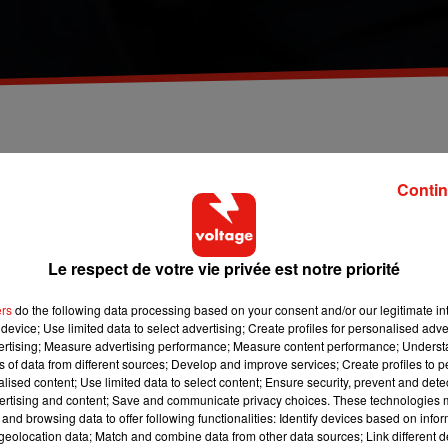
fs à Saint-Germain-en-Laye en l'espace de deux jour
Contin
Covid-19 au commissariat de Saint-Germain-en-Laye (Yvelines) en
Le respect de votre vie privée est notre priorité
pidémique policier dans les Yvelines.
r savoir si d'autres fonctionnaires ont été contaminés. Les
ers
do the following data processing based on your consent and/or our legitimate int
device; Use limited data to select advertising; Create profiles for personalised adver
on Le Parisien.
vertising; Measure advertising performance; Measure content performance; Unders
uotidien, a réclamé dès vendredi dernier la fermeture totale des
ns of data from different sources; Develop and improve services; Create profiles to 
alised content; Use limited data to select content; Ensure security, prevent and detect
le".
ertising and content; Save and communicate privacy choices. These technologies
and browsing data to offer following functionalities: Identify devices based on infor
 fonctionnaires du commissariat de
Mantes-la-Jolie
, toujours dan
eolocation data; Match and combine data from other data sources; Link different de