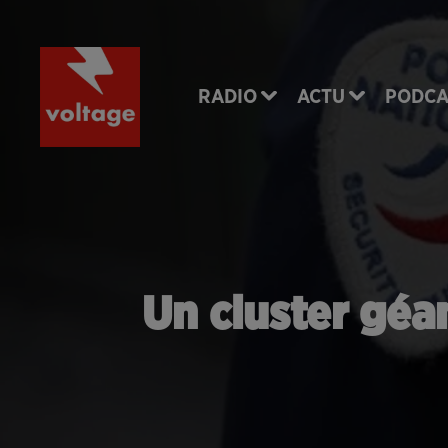
RADIO
ACTU
PODCA
Un cluster géa