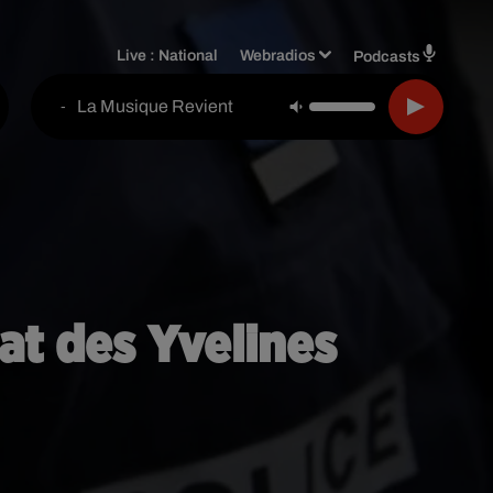
Live :
National
Webradios
Podcasts
La Musique Revient
-
at des Yvelines