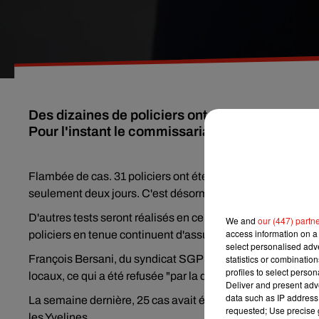
Des dizaines de policiers ont été testés positi
Pour l'instant le commissariat reste ouvert.
Flambée de cas. 31 policiers ont été testés positifs au 
seulement deux jours. C'est désormais le plus gros foyer é
D'autres tests seront réalisés en ce début de semaine, pou
We and
our (447) partn
access information on a 
policiers en tenue continuent d'assurer leurs missions, sel
select personalised ad
François Bersani, du syndicat SGP Police-FO, cité par le q
statistics or combinatio
profiles to select person
locaux, ce qui a été refusée "par la direction départementa
Deliver and present adv
data such as IP address 
La semaine dernière, 25 cas avait été recensés parmi les
requested; Use precise g
les Yvelines.