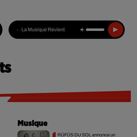
Live :
National
Webradios
Podcasts
La Musique Revient
-
ts
Musique
RÜFÜS DU SOL annonce un