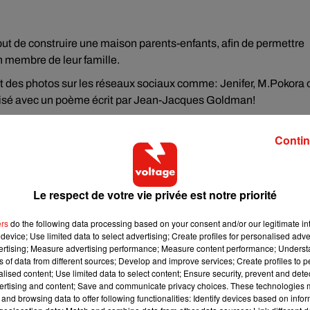
 but de construire une maison parents-enfants, afin de permettre
n membre de leur famille.
nt des photos sur les réseaux sociaux comme: Jenifer, M.Pokora 
éalisé avec un poème écrit par Jean-Jacques Goldman!
r réciter le texte mais aussi Shy'm, Lorie,
Bob Sinclar
, Adriana
Contin
nombreux autres artistes de divers horizons.
Le respect de votre vie privée est notre priorité
ers
do the following data processing based on your consent and/or our legitimate int
device; Use limited data to select advertising; Create profiles for personalised adver
vertising; Measure advertising performance; Measure content performance; Unders
ns of data from different sources; Develop and improve services; Create profiles to 
alised content; Use limited data to select content; Ensure security, prevent and detect
ertising and content; Save and communicate privacy choices. These technologies
and browsing data to offer following functionalities: Identify devices based on infor