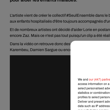
L'artiste vient de créer le collectif #SeulEnsemble dans le
aux enfants hospitalisés d'être toujours accompagnés d'u
Et de nombreux artistes ont décidé d'aider Lorie en posta
encore Zaz. Mais ce n'est pas tout puisqu'un clip a été r
Dans la vidéo on retrouve donc des enfants de l'hôpital pou
Karembeu, Damien Sargue ou encore Noémie Lenoir et de 
We and
our (447) partn
access information on a 
select personalised ad
statistics or combinatio
profiles to select person
Deliver and present adv
data such as IP address 