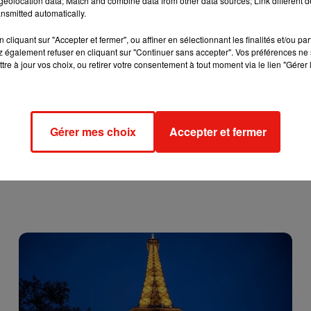
eolocation data; Match and combine data from other data sources; Link different de
nsmitted automatically.
cliquant sur "Accepter et fermer", ou affiner en sélectionnant les finalités et/ou pa
 également refuser en cliquant sur "Continuer sans accepter". Vos préférences ne 
tre à jour vos choix, ou retirer votre consentement à tout moment via le lien "Gérer 
Gérer mes choix
Accepter et fermer