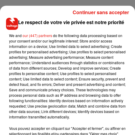
Continuer sans accepter
Le respect de votre vie privée est notre priorité
We and
our (447) partners
do the following data processing based on
your consent and/or our legitimate interest: Store and/or access
information on a device; Use limited data to select advertising; Create
profiles for personalised advertising; Use profiles to select personalised
advertising; Measure advertising performance; Measure content
performance; Understand audiences through statistics or combinations
Si les conditions de transport sont loin de garantir le bien-
of data from different sources; Develop and improve services; Create
être animal et la sécurité routière des automobilistes,
profiles to personalise content; Use profiles to select personalised
aucune interpellation n’a été confirmée par la gendarmerie.
content; Use limited data to select content; Ensure security, prevent and
detect fraud, and fix errors; Deliver and present advertising and content;
Save and communicate privacy choices. These technologies may
process personal data such as IP address and browsing data to offer
following functionalities: Identify devices based on information actively
requested; Use precise geolocation data; Match and combine data from
Musique
other data sources; Link different devices; Identify devices based on
information transmitted automatically.
Vous pouvez accepter en cliquant sur "Accepter et fermer", ou affiner en
Fred again.. et Latin Mafia dévoilent enfin
sélectionnant les finalités et/ou partenaires dans "Gérer mes choix".
leur mixtape créée en...