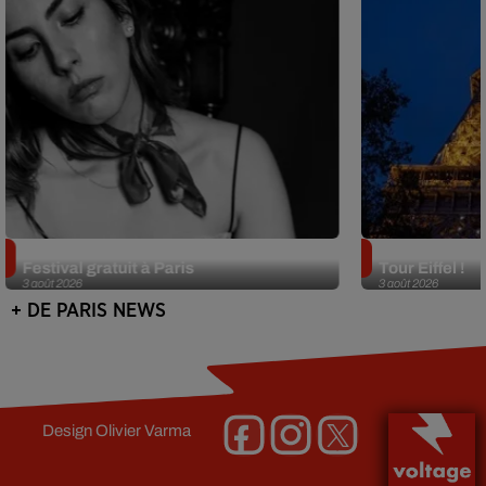
Netflix lance un immense Book
Des DJ sets au
Festival gratuit à Paris
Tour Eiffel !
3 août 2026
3 août 2026
+ DE PARIS NEWS
Design
Olivier Varma