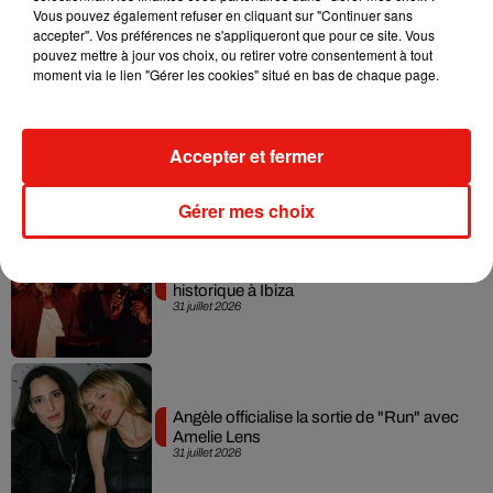
Vous pouvez également refuser en cliquant sur "Continuer sans
3 août 2026
accepter". Vos préférences ne s'appliqueront que pour ce site. Vous
pouvez mettre à jour vos choix, ou retirer votre consentement à tout
moment via le lien "Gérer les cookies" situé en bas de chaque page.
Swedish House Mafia et Lykke Li
dévoilent « Happiness Is So Sad »
Accepter et fermer
31 juillet 2026
Gérer mes choix
David Guetta et Carl Cox signent un B2B
historique à Ibiza
31 juillet 2026
Angèle officialise la sortie de "Run" avec
Amelie Lens
31 juillet 2026