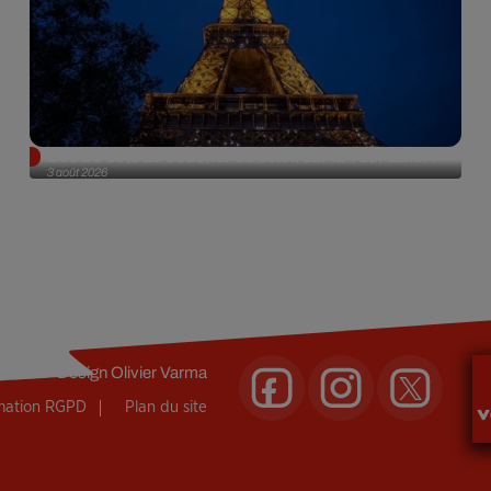
Des DJ sets au coucher du soleil sur la Tour Eiffel !
3 août 2026
Design
Olivier Varma
rmation RGPD
Plan du site