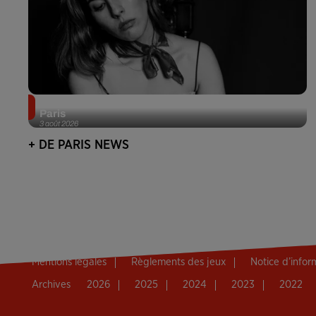
Netflix lance un immense Book Festival gratuit à
Paris
3 août 2026
+ DE PARIS NEWS
Mentions légales
Règlements des jeux
Notice d’info
Archives
2026
2025
2024
2023
2022