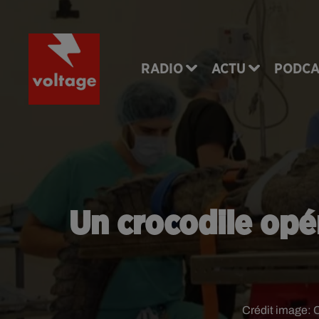
RADIO
ACTU
PODCA
Un crocodile opér
Crédit image:
C