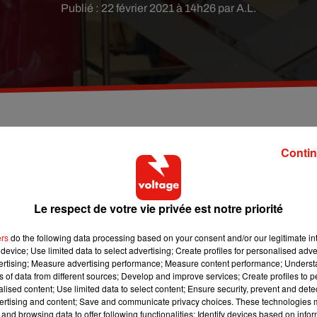
Publié : 22 février 2021 à 14h26 par A.L.
ir une intervention chirurgicale en Floride.
Contin
.
Le respect de votre vie privée est notre priorité
urant 3,2 mètres pour près de 155 kilos
, a avalé une chaussure
s de son enclos, au
St. Augustine Alligator Farm Zoological
ers
do the following data processing based on your consent and/or our legitimate int
yant ouvert en mai 1893. Alors que l'objet n'a malheureusement pu
device; Use limited data to select advertising; Create profiles for personalised adver
er sur le billard afin de subir une
gastrostomie
à l’Université d
vertising; Measure advertising performance; Measure content performance; Unders
ns of data from different sources; Develop and improve services; Create profiles to 
alised content; Use limited data to select content; Ensure security, prevent and detect
edicine
sur
Lundi 15 février 2021
ertising and content; Save and communicate privacy choices. These technologies
and browsing data to offer following functionalities: Identify devices based on infor