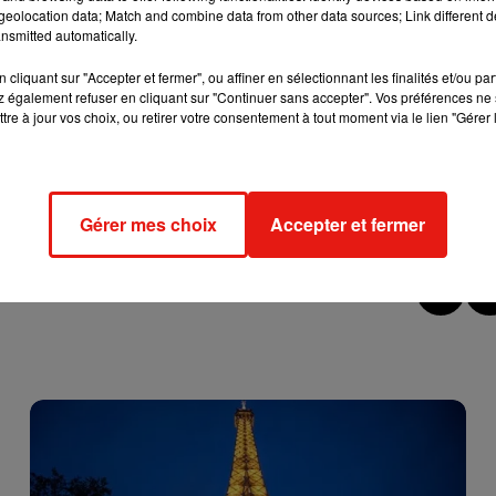
edicine
sur
Lundi 15 février 2021
eolocation data; Match and combine data from other data sources; Link different de
nsmitted automatically.
edicine
sur
Lundi 15 février 2021
cliquant sur "Accepter et fermer", ou affiner en sélectionnant les finalités et/ou pa
irer la chaussure en glissant son bras à travers l'œsophage du
 également refuser en cliquant sur "Continuer sans accepter". Vos préférences ne 
sé Facebook
.
"L'équipe vétérinaire a donc emmené Anuket pour
tre à jour vos choix, ou retirer votre consentement à tout moment via le lien "Gérer 
rand chirurgien animalier, est parvenu à retirer la chaussure
eut-on lire.
"Anuket se remet bien dans notre zoo, dans une zone
rendra un certain temps avant de pouvoir rejoindre Sobek dans
Gérer mes choix
Accepter et fermer