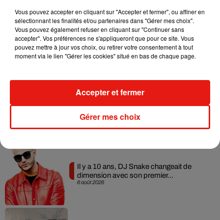
Musique
Vous pouvez accepter en cliquant sur "Accepter et fermer", ou affiner en
sélectionnant les finalités et/ou partenaires dans "Gérer mes choix".
Vous pouvez également refuser en cliquant sur "Continuer sans
RÜFÜS DU SOL annonce un nouvel
accepter". Vos préférences ne s'appliqueront que pour ce site. Vous
album après sa tournée mondiale
pouvez mettre à jour vos choix, ou retirer votre consentement à tout
7 août 2026
moment via le lien "Gérer les cookies" situé en bas de chaque page.
Accepter et fermer
Angèle et Amélie Lens dévoilent leur
collaboration tant attendue
Gérer mes choix
7 août 2026
Il y a 10 ans, DJ Snake changeait de
dimension avec son premier...
6 août 2026