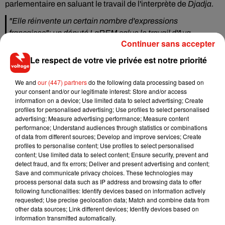
parlementaire en saluant le travail de l'interprète de
Djadja
.
"Elle réinvente un certain nombre d'expressions
françaises": un député LaREM salue le travail d'Aya
Continuer sans accepter
Nakamura
pic.twitter.com/sq2hj5OSAj
Le respect de votre vie privée est notre priorité
— BFMTV (@BFMTV)
November 19, 2020
Il faut dire que l'artiste française la plus écoutée sur Spotify
We and
our (447) partners
do the following data processing based on
dans le monde a souvent été attaquée sur les paroles de ses
your consent and/or our legitimate interest: Store and/or access
information on a device; Use limited data to select advertising; Create
chansons, parfois inspirées de l’argot de son pays d’origine,
profiles for personalised advertising; Use profiles to select personalised
le Mali. Certains n'hésitent pas à affirmer qu'elle maîtrise mal
advertising; Measure advertising performance; Measure content
le français à cause des expressions employées dans ses
performance; Understand audiences through statistics or combinations
of data from different sources; Develop and improve services; Create
morceaux à l'instar de
"djadja"
(menteur),
"tu dead ça"
(tu
profiles to personalise content; Use profiles to select personalised
fais bien quelque chose),
"je suis dans mon
content; Use limited data to select content; Ensure security, prevent and
comportement"
detect fraud, and fix errors; Deliver and present advertising and content;
(je suis bien dans ma peau) ou
Save and communicate privacy choices. These technologies may
encore
"pookie"
(dénonciateur).
process personal data such as IP address and browsing data to offer
following functionalities: Identify devices based on information actively
requested; Use precise geolocation data; Match and combine data from
other data sources; Link different devices; Identify devices based on
information transmitted automatically.