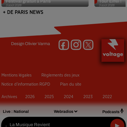
Festival gratuit à Paris
Tour Eiffel !
3 août 2026
3 août 2026
+ DE PARIS NEWS
Design
Olivier Varma
Mentions légales
Règlements des jeux
Notice d’information RGPD
Plan du site
Archives
2026
2025
2024
2023
2022
Live :
National
Webradios
Podcasts
La Musique Revient
-