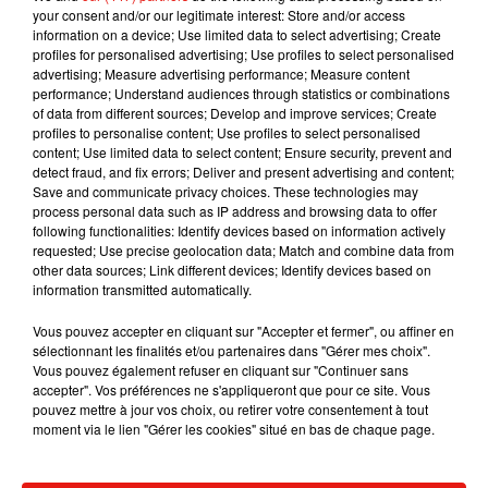
son portefeuille.
your consent and/or our legitimate interest: Store and/or access
information on a device; Use limited data to select advertising; Create
profiles for personalised advertising; Use profiles to select personalised
advertising; Measure advertising performance; Measure content
performance; Understand audiences through statistics or combinations
of data from different sources; Develop and improve services; Create
Musique
profiles to personalise content; Use profiles to select personalised
content; Use limited data to select content; Ensure security, prevent and
detect fraud, and fix errors; Deliver and present advertising and content;
Save and communicate privacy choices. These technologies may
Il y a 10 ans, DJ Snake changeait de
process personal data such as IP address and browsing data to offer
dimension avec son premier...
following functionalities: Identify devices based on information actively
6 août 2026
requested; Use precise geolocation data; Match and combine data from
other data sources; Link different devices; Identify devices based on
information transmitted automatically.
Vous pouvez accepter en cliquant sur "Accepter et fermer", ou affiner en
Fred again.. et Latin Mafia dévoilent enfin
sélectionnant les finalités et/ou partenaires dans "Gérer mes choix".
leur mixtape créée en...
Vous pouvez également refuser en cliquant sur "Continuer sans
3 août 2026
accepter". Vos préférences ne s'appliqueront que pour ce site. Vous
pouvez mettre à jour vos choix, ou retirer votre consentement à tout
moment via le lien "Gérer les cookies" situé en bas de chaque page.