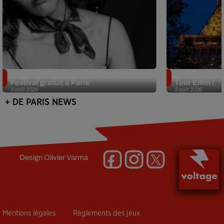
Netflix lance un immense Book
Des DJ sets au
Festival gratuit à Paris
Tour Eiffel !
3 août 2026
3 août 2026
+ DE PARIS NEWS
Design
Olivier Varma
Mentions légales
Règlements des jeux