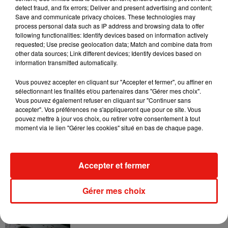
detect fraud, and fix errors; Deliver and present advertising and content;
Save and communicate privacy choices. These technologies may
process personal data such as IP address and browsing data to offer
following functionalities: Identify devices based on information actively
requested; Use precise geolocation data; Match and combine data from
other data sources; Link different devices; Identify devices based on
information transmitted automatically.
Vous pouvez accepter en cliquant sur "Accepter et fermer", ou affiner en
sélectionnant les finalités et/ou partenaires dans "Gérer mes choix".
Vous pouvez également refuser en cliquant sur "Continuer sans
accepter". Vos préférences ne s'appliqueront que pour ce site. Vous
pouvez mettre à jour vos choix, ou retirer votre consentement à tout
moment via le lien "Gérer les cookies" situé en bas de chaque page.
Musique
Accepter et fermer
RÜFÜS DU SOL annonce un nouvel
album après sa tournée mondiale
Gérer mes choix
7 août 2026