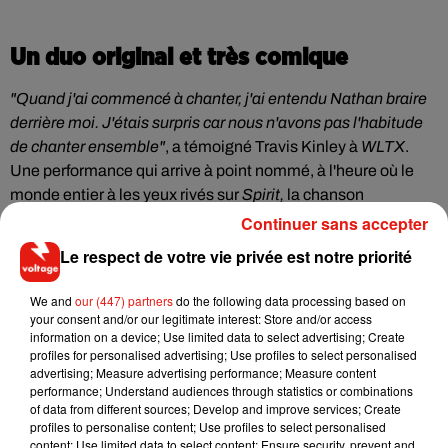
Un duo original et très comique
"Quand j'ai commencé à chanter, j'ai entendu Nathan braire
derrière moi. J'étais surpris car nous n'avons pas l'habitude
de chanter ensemble"
, a témoigné Travis Kinley à
WLTX
.
Une performance qui arrive à point nommé, à l'heure où le
monde entier à les yeux rivés sur
Spirit,
la chanson
interprétée par
Beyoncé
et extraite de la bande originale
Continuer sans accepter
du remake du
Roi Lion
, sorti le 19 juillet dernier. Pour sa part,
Le respect de votre vie privée est notre priorité
le dernier titre de Queen B enregistre, lui, près de 30 millions
de vues… !
We and
our (447) partners
do the following data processing based on
your consent and/or our legitimate interest: Store and/or access
information on a device; Use limited data to select advertising; Create
profiles for personalised advertising; Use profiles to select personalised
advertising; Measure advertising performance; Measure content
performance; Understand audiences through statistics or combinations
of data from different sources; Develop and improve services; Create
profiles to personalise content; Use profiles to select personalised
content; Use limited data to select content; Ensure security, prevent and