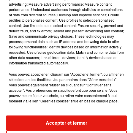
advertising; Measure advertising performance; Measure content
performance; Understand audiences through statistics or combinations
of data from different sources; Develop and improve services; Create
profiles to personalise content; Use profiles to select personalised
content; Use limited data to select content; Ensure security, prevent and
detect fraud, and fix errors; Deliver and present advertising and content;
Save and communicate privacy choices. These technologies may
process personal data such as IP address and browsing data to offer
following functionalities: Identify devices based on information actively
requested; Use precise geolocation data; Match and combine data from
other data sources; Link different devices; Identify devices based on
information transmitted automatically.
Vous pouvez accepter en cliquant sur "Accepter et fermer", ou affiner en
sélectionnant les finalités et/ou partenaires dans "Gérer mes choix".
Vous pouvez également refuser en cliquant sur "Continuer sans
Voir cette publication sur Instagram
accepter". Vos préférences ne s'appliqueront que pour ce site. Vous
pouvez mettre à jour vos choix, ou retirer votre consentement à tout
Une publication partagée par C'est l'actu ! (@cestlactu)
le
7 Oct. 2018 à 3 :09 PDT
moment via le lien "Gérer les cookies" situé en bas de chaque page.
Accepter et fermer