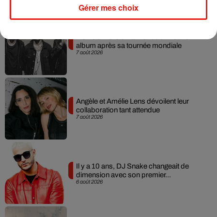
Musique
Gérer mes choix
RÜFÜS DU SOL annonce un nouvel
album après sa tournée mondiale
7 août 2026
Angèle et Amélie Lens dévoilent leur
collaboration tant attendue
7 août 2026
Il y a 10 ans, DJ Snake changeait de
dimension avec son premier...
6 août 2026