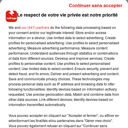
d’ajouter fièrement : «
Les gens me réclament des selfies. Ils
Continuer sans accepter
sont tous émerveillés quand ils me voient porter mon
Le respect de votre vie privée est notre priorité
masque dans les supermarchés
». Pour rappel, depuis le
début de la pandémie, l’Inde a enregistré près de 670 000
We and
our (447) partners
do the following data processing based on
cas de Covid-19 et plus de 19 200 décès.
your consent and/or our legitimate interest: Store and/or access
#Pune
information on a device; Use limited data to select advertising; Create
| Shankar, a man from Pimpri-Chinchwad made a
profiles for personalised advertising; Use profiles to select personalised
#mask
of
#gold
, worth Rs 2.9 lakh
advertising; Measure advertising performance; Measure content
pic.twitter.com/AAlC4oHwXO
performance; Understand audiences through statistics or combinations
of data from different sources; Develop and improve services; Create
— Pune Mirror (@ThePuneMirror)
July 3, 2020
profiles to personalise content; Use profiles to select personalised
content; Use limited data to select content; Ensure security, prevent and
detect fraud, and fix errors; Deliver and present advertising and content;
Save and communicate privacy choices. These technologies may
process personal data such as IP address and browsing data to offer
Musique
following functionalities: Identify devices based on information actively
requested; Use precise geolocation data; Match and combine data from
other data sources; Link different devices; Identify devices based on
information transmitted automatically.
Il y a 10 ans, DJ Snake changeait de
dimension avec son premier...
Vous pouvez accepter en cliquant sur "Accepter et fermer", ou affiner en
6 août 2026
sélectionnant les finalités et/ou partenaires dans "Gérer mes choix".
Vous pouvez également refuser en cliquant sur "Continuer sans