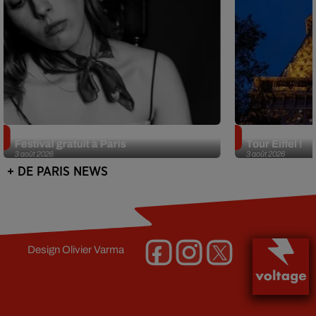
Netflix lance un immense Book
Des DJ sets au
Festival gratuit à Paris
Tour Eiffel !
3 août 2026
3 août 2026
+ DE PARIS NEWS
Design
Olivier Varma