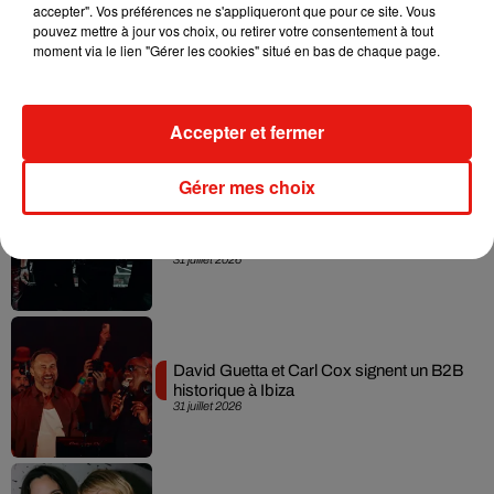
accepter". Vos préférences ne s'appliqueront que pour ce site. Vous
pouvez mettre à jour vos choix, ou retirer votre consentement à tout
moment via le lien "Gérer les cookies" situé en bas de chaque page.
Fred again.. et Latin Mafia dévoilent enfin
leur mixtape créée en...
3 août 2026
Accepter et fermer
Gérer mes choix
Swedish House Mafia et Lykke Li
dévoilent « Happiness Is So Sad »
31 juillet 2026
David Guetta et Carl Cox signent un B2B
historique à Ibiza
31 juillet 2026